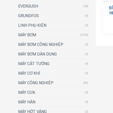
EVERGUSH
(30)
Đ
H
GRUNDFOS
(0)
LINH PHỤ KIỆN
(0)
MÁY BƠM
(4755)
MÁY BƠM CÔNG NGHIỆP
(3)
MÁY BƠM DÂN DỤNG
(0)
MÁY CẮT TƯỜNG
(0)
MÁY CƠ KHÍ
(0)
MÁY CÔNG NGHIỆP
(82)
MÁY CƯA
(0)
MÁY HÀN
(0)
MÁY HỚT VÁNG
(2)