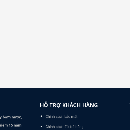
HỖ TRỢ KHÁCH HÀNG
áy bơm
nước,
Chính sách bảo mật
nghiệm 15 năm
Chính sách đổi trả hàng