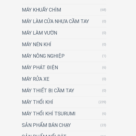
MÁY KHUẤY CHÌM
(68)
MÁY LÀM CỬA NHỰA CẦM TAY
(0)
MÁY LÀM VƯỜN
(0)
MÁY NÉN KHÍ
(0)
MÁY NÔNG NGHIỆP
(1)
MÁY PHÁT ĐIỆN
(6)
MÁY RỬA XE
(0)
MÁY THIẾT BỊ CẦM TAY
(0)
MÁY THỔI KHÍ
(239)
MÁY THỔI KHÍ TSURUMI
(6)
SẢN PHẨM BÁN CHẠY
(23)