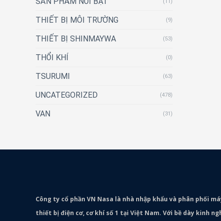
SẢN PHẨM NỔI BẬT
(11)
THIẾT BỊ MÔI TRƯỜNG
(9)
THIẾT BỊ SHINMAYWA
(53)
THỔI KHÍ
(0)
TSURUMI
(63)
UNCATEGORIZED
(478)
VAN
(31)
Công ty cổ phần VN Nasa là nhà nhập khẩu và phân phối m
thiết bị điện cơ, cơ khí số 1 tại Việt Nam. Với bề dày kinh 