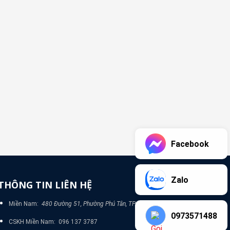
Facebook
Zalo
THÔNG TIN LIÊN HỆ
Miền Nam:
480 Đường 51, Phường Phú Tân, TP Bình Dương
0973571488
CSKH Miền Nam: 096 137 3787