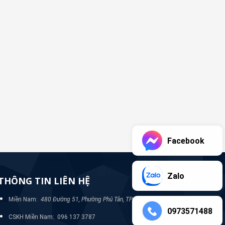
Facebook
Zalo
THÔNG TIN LIÊN HỆ
Miền Nam:
480 Đường 51, Phường Phú Tân, TP Bình Dương
0973571488
CSKH Miền Nam: 096 137 3787