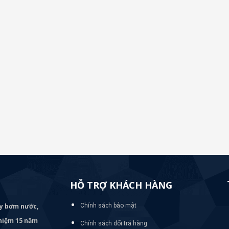
HỖ TRỢ KHÁCH HÀNG
áy bơm
nước,
Chính sách bảo mật
nghiệm 15 năm
Chính sách đổi trả hàng