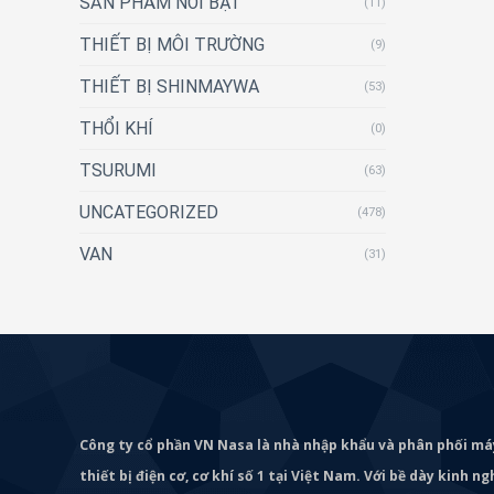
SẢN PHẨM NỔI BẬT
(11)
THIẾT BỊ MÔI TRƯỜNG
(9)
THIẾT BỊ SHINMAYWA
(53)
THỔI KHÍ
(0)
TSURUMI
(63)
UNCATEGORIZED
(478)
VAN
(31)
Công ty cổ phần VN Nasa là nhà nhập khẩu và phân phối m
thiết bị điện cơ, cơ khí số 1 tại Việt Nam. Với bề dày kinh 