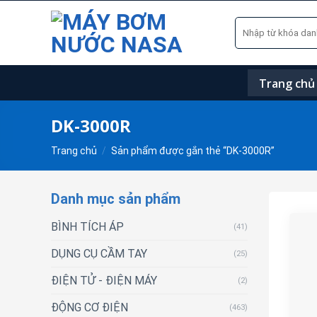
Skip
Tìm
to
kiếm:
content
Trang chủ
DK-3000R
Trang chủ
/
Sản phẩm được gắn thẻ “DK-3000R”
Danh mục sản phẩm
BÌNH TÍCH ÁP
(41)
DỤNG CỤ CẦM TAY
(25)
ĐIỆN TỬ - ĐIỆN MÁY
(2)
ĐỘNG CƠ ĐIỆN
(463)