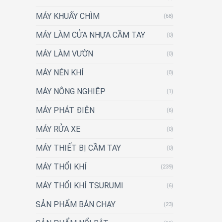
MÁY KHUẤY CHÌM
(68)
MÁY LÀM CỬA NHỰA CẦM TAY
(0)
MÁY LÀM VƯỜN
(0)
MÁY NÉN KHÍ
(0)
MÁY NÔNG NGHIỆP
(1)
MÁY PHÁT ĐIỆN
(6)
MÁY RỬA XE
(0)
MÁY THIẾT BỊ CẦM TAY
(0)
MÁY THỔI KHÍ
(239)
MÁY THỔI KHÍ TSURUMI
(6)
SẢN PHẨM BÁN CHẠY
(23)