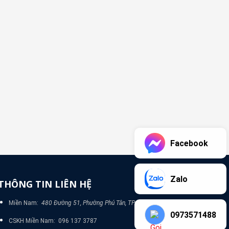
Facebook
Zalo
THÔNG TIN LIÊN HỆ
Miền Nam:
480 Đường 51, Phường Phú Tân, TP Bình Dương
0973571488
CSKH Miền Nam: 096 137 3787