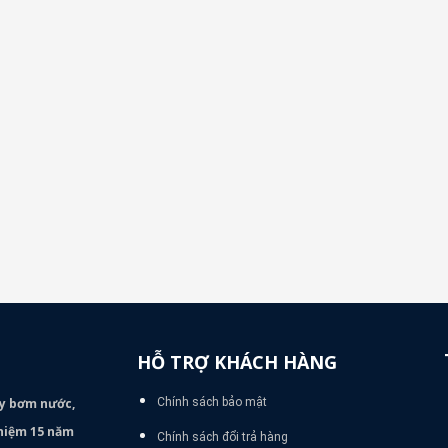
HỖ TRỢ KHÁCH HÀNG
áy bơm
nước,
Chính sách bảo mật
nghiệm 15 năm
Chính sách đổi trả hàng