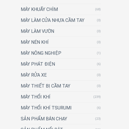
MÁY KHUẤY CHÌM
(68)
MÁY LÀM CỬA NHỰA CẦM TAY
(0)
MÁY LÀM VƯỜN
(0)
MÁY NÉN KHÍ
(0)
MÁY NÔNG NGHIỆP
(1)
MÁY PHÁT ĐIỆN
(6)
MÁY RỬA XE
(0)
MÁY THIẾT BỊ CẦM TAY
(0)
MÁY THỔI KHÍ
(239)
MÁY THỔI KHÍ TSURUMI
(6)
SẢN PHẨM BÁN CHẠY
(23)