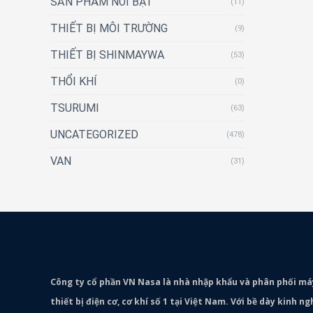
SẢN PHẨM NỔI BẬT
(11)
THIẾT BỊ MÔI TRƯỜNG
(9)
THIẾT BỊ SHINMAYWA
(53)
THỔI KHÍ
(0)
TSURUMI
(63)
UNCATEGORIZED
(478)
VAN
(31)
Công ty cổ phần VN Nasa là nhà nhập khẩu và phân phối m
thiết bị điện cơ, cơ khí số 1 tại Việt Nam. Với bề dày kinh 