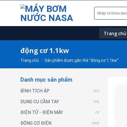
Skip
Tìm
to
kiếm:
content
Trang chủ
động cơ 1.1kw
Trang chủ
/
Sản phẩm được gắn thẻ “động cơ 1.1kw”
Danh mục sản phẩm
BÌNH TÍCH ÁP
(41)
DỤNG CỤ CẦM TAY
(25)
ĐIỆN TỬ - ĐIỆN MÁY
(2)
ĐỘNG CƠ ĐIỆN
(463)