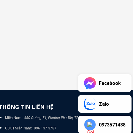
Facebook
Zalo
THÔNG TIN LIÊN HỆ
Miền Nam:
480 Đường 51, Phường Phú Tân, TP Bình Dương
0973571488
CSKH Miền Nam: 096 137 3787