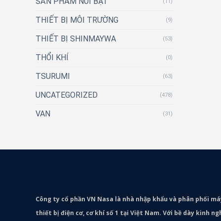
SẢN PHẨM NỔI BẬT
(11)
THIẾT BỊ MÔI TRƯỜNG
(9)
THIẾT BỊ SHINMAYWA
(53)
THỔI KHÍ
(0)
TSURUMI
(63)
UNCATEGORIZED
(478)
VAN
(31)
Công ty cổ phần VN Nasa là nhà nhập khẩu và phân phối m
thiết bị điện cơ, cơ khí số 1 tại Việt Nam. Với bề dày kinh 