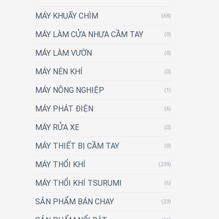
MÁY KHUẤY CHÌM
(68)
MÁY LÀM CỬA NHỰA CẦM TAY
(0)
MÁY LÀM VƯỜN
(0)
MÁY NÉN KHÍ
(0)
MÁY NÔNG NGHIỆP
(1)
MÁY PHÁT ĐIỆN
(6)
MÁY RỬA XE
(0)
MÁY THIẾT BỊ CẦM TAY
(0)
MÁY THỔI KHÍ
(239)
MÁY THỔI KHÍ TSURUMI
(6)
SẢN PHẨM BÁN CHẠY
(23)