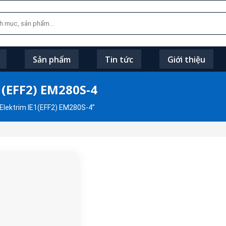
Sản phẩm
Tin tức
Giới thiệu
1(EFF2) EM280S-4
Elektrim IE1(EFF2) EM280S-4”