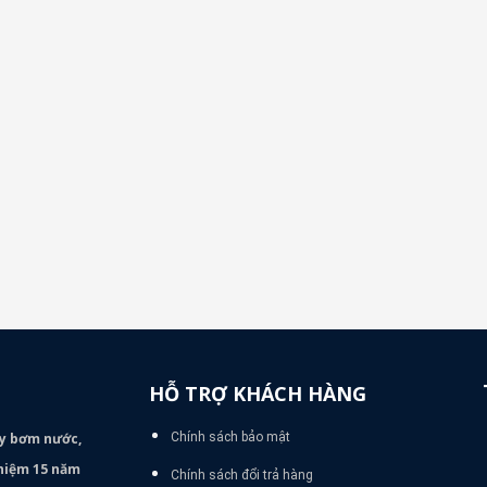
HỖ TRỢ KHÁCH HÀNG
áy bơm
nước,
Chính sách bảo mật
nghiệm 15 năm
Chính sách đổi trả hàng