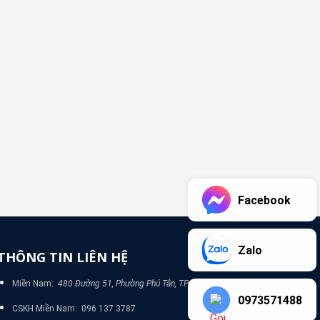
Facebook
Zalo
THÔNG TIN LIÊN HỆ
Miền Nam:
480 Đường 51, Phường Phú Tân, TP Bình Dương
0973571488
CSKH Miền Nam: 096 137 3787