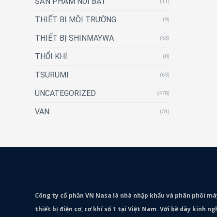
SẢN PHẨM NỔI BẬT
(11)
THIẾT BỊ MÔI TRƯỜNG
(9)
THIẾT BỊ SHINMAYWA
(53)
THỔI KHÍ
(0)
TSURUMI
(63)
UNCATEGORIZED
(478)
VAN
(31)
Công ty cổ phần VN Nasa là nhà nhập khẩu và phân phối m
thiết bị điện cơ, cơ khí số 1 tại Việt Nam. Với bề dày kinh 