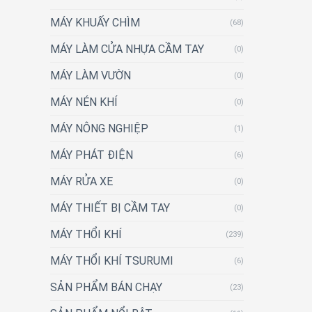
MÁY KHUẤY CHÌM
(68)
MÁY LÀM CỬA NHỰA CẦM TAY
(0)
MÁY LÀM VƯỜN
(0)
MÁY NÉN KHÍ
(0)
MÁY NÔNG NGHIỆP
(1)
MÁY PHÁT ĐIỆN
(6)
MÁY RỬA XE
(0)
MÁY THIẾT BỊ CẦM TAY
(0)
MÁY THỔI KHÍ
(239)
MÁY THỔI KHÍ TSURUMI
(6)
SẢN PHẨM BÁN CHẠY
(23)