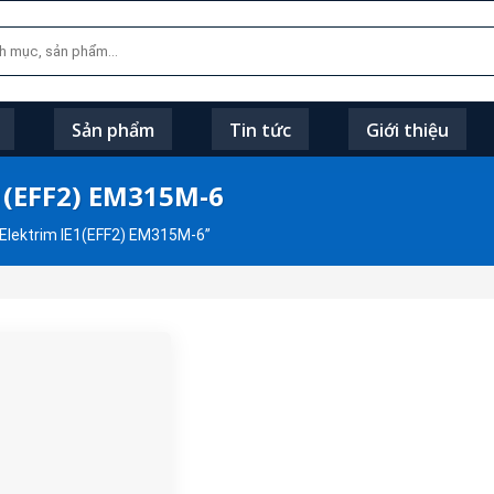
Sản phẩm
Tin tức
Giới thiệu
E1(EFF2) EM315M-6
Elektrim IE1(EFF2) EM315M-6”