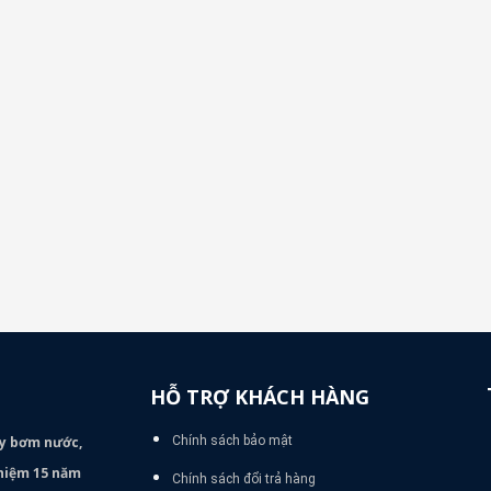
HỖ TRỢ KHÁCH HÀNG
áy bơm
nước,
Chính sách bảo mật
nghiệm 15 năm
Chính sách đổi trả hàng