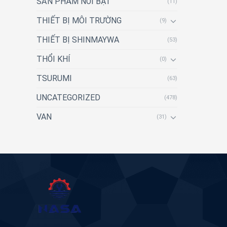
SẢN PHẨM NỔI BẬT
(11)
THIẾT BỊ MÔI TRƯỜNG
(9)
THIẾT BỊ SHINMAYWA
(53)
THỔI KHÍ
(0)
TSURUMI
(63)
UNCATEGORIZED
(478)
VAN
(31)