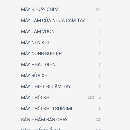
MÁY KHUẤY CHÌM
(68)
MÁY LÀM CỬA NHỰA CẦM TAY
(0)
MÁY LÀM VƯỜN
(0)
MÁY NÉN KHÍ
(0)
MÁY NÔNG NGHIỆP
(1)
MÁY PHÁT ĐIỆN
(6)
MÁY RỬA XE
(0)
MÁY THIẾT BỊ CẦM TAY
(0)
MÁY THỔI KHÍ
(239)
MÁY THỔI KHÍ TSURUMI
(6)
SẢN PHẨM BÁN CHẠY
(23)