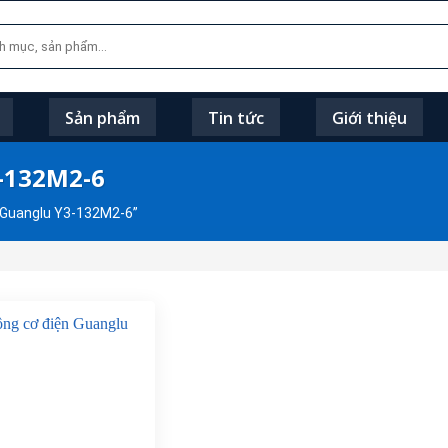
Sản phẩm
Tin tức
Giới thiệu
3-132M2-6
 Guanglu Y3-132M2-6”