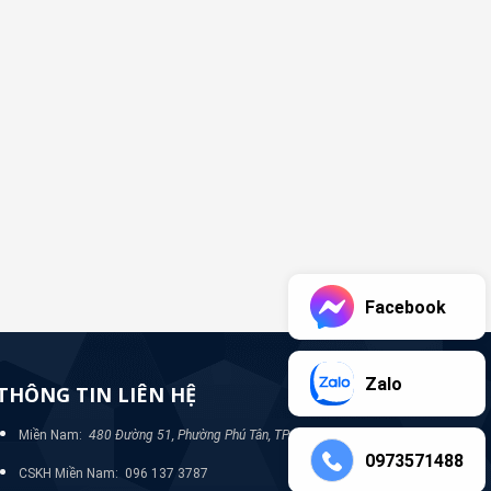
Facebook
Zalo
THÔNG TIN LIÊN HỆ
Miền Nam:
480 Đường 51, Phường Phú Tân, TP Bình Dương
0973571488
CSKH Miền Nam: 096 137 3787