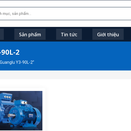
Sản phẩm
Tin tức
Giới thiệu
-90L-2
Guanglu Y3-90L-2”