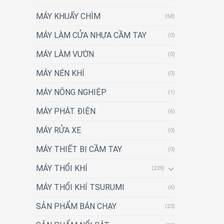
MÁY KHUẤY CHÌM
(68)
MÁY LÀM CỬA NHỰA CẦM TAY
(0)
MÁY LÀM VƯỜN
(0)
MÁY NÉN KHÍ
(0)
MÁY NÔNG NGHIỆP
(1)
MÁY PHÁT ĐIỆN
(6)
MÁY RỬA XE
(0)
MÁY THIẾT BỊ CẦM TAY
(0)
MÁY THỔI KHÍ
(239)
MÁY THỔI KHÍ TSURUMI
(6)
SẢN PHẨM BÁN CHẠY
(23)