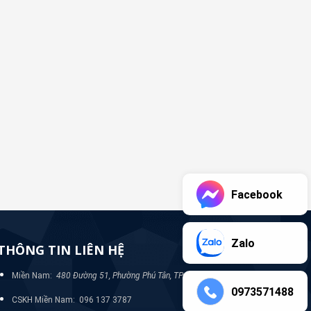
Facebook
Zalo
THÔNG TIN LIÊN HỆ
Miền Nam:
480 Đường 51, Phường Phú Tân, TP Bình Dương
0973571488
CSKH Miền Nam: 096 137 3787