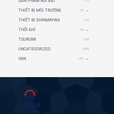
SẢN PHẨM NỔI BẬT
(11)
THIẾT BỊ MÔI TRƯỜNG
(9)
THIẾT BỊ SHINMAYWA
(53)
THỔI KHÍ
(0)
TSURUMI
(63)
UNCATEGORIZED
(478)
VAN
(31)