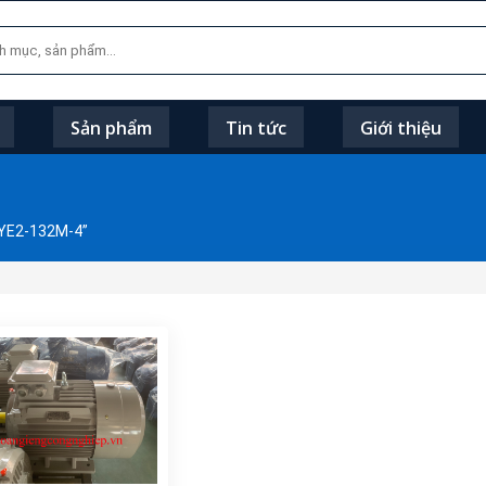
Sản phẩm
Tin tức
Giới thiệu
 YE2-132M-4”