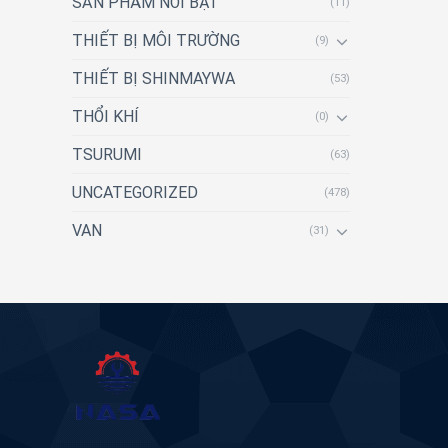
SẢN PHẨM NỔI BẬT
(11)
THIẾT BỊ MÔI TRƯỜNG
(9)
THIẾT BỊ SHINMAYWA
(53)
THỔI KHÍ
(0)
TSURUMI
(63)
UNCATEGORIZED
(478)
VAN
(31)