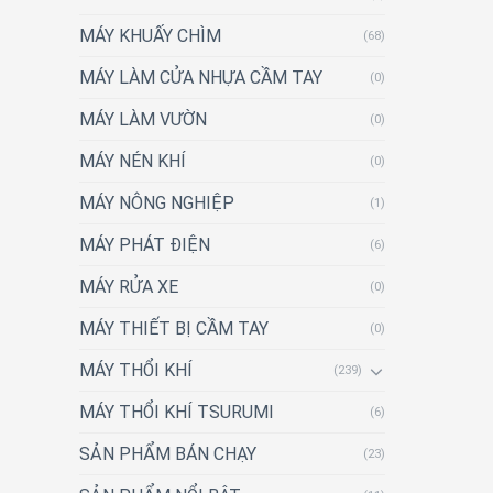
MÁY KHUẤY CHÌM
(68)
MÁY LÀM CỬA NHỰA CẦM TAY
(0)
MÁY LÀM VƯỜN
(0)
MÁY NÉN KHÍ
(0)
MÁY NÔNG NGHIỆP
(1)
MÁY PHÁT ĐIỆN
(6)
MÁY RỬA XE
(0)
MÁY THIẾT BỊ CẦM TAY
(0)
MÁY THỔI KHÍ
(239)
MÁY THỔI KHÍ TSURUMI
(6)
SẢN PHẨM BÁN CHẠY
(23)