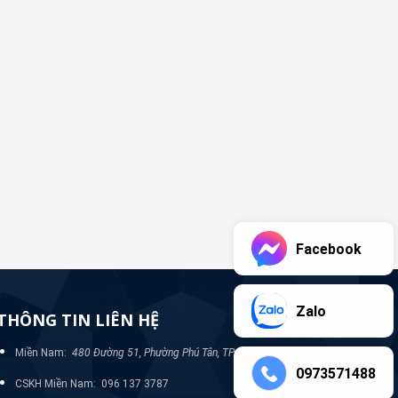
Facebook
Zalo
THÔNG TIN LIÊN HỆ
Miền Nam:
480 Đường 51, Phường Phú Tân, TP Bình Dương
0973571488
CSKH Miền Nam: 096 137 3787