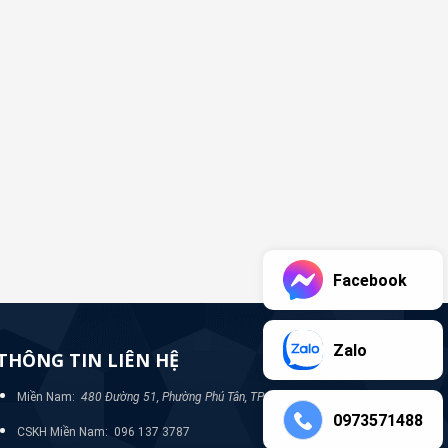
Facebook
Zalo
THÔNG TIN LIÊN HỆ
Miền Nam:
480 Đường 51, Phường Phú Tân, TP Bình Dương
0973571488
CSKH Miền Nam: 096 137 3787