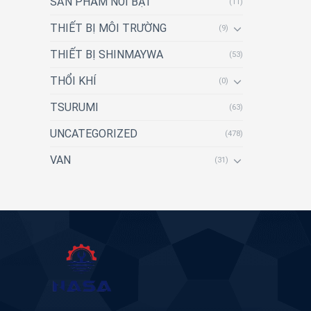
SẢN PHẨM NỔI BẬT
(11)
THIẾT BỊ MÔI TRƯỜNG
(9)
THIẾT BỊ SHINMAYWA
(53)
THỔI KHÍ
(0)
TSURUMI
(63)
UNCATEGORIZED
(478)
VAN
(31)