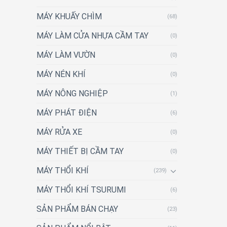
MÁY KHUẤY CHÌM
(68)
MÁY LÀM CỬA NHỰA CẦM TAY
(0)
MÁY LÀM VƯỜN
(0)
MÁY NÉN KHÍ
(0)
MÁY NÔNG NGHIỆP
(1)
MÁY PHÁT ĐIỆN
(6)
MÁY RỬA XE
(0)
MÁY THIẾT BỊ CẦM TAY
(0)
MÁY THỔI KHÍ
(239)
MÁY THỔI KHÍ TSURUMI
(6)
SẢN PHẨM BÁN CHẠY
(23)