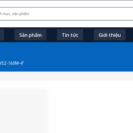
Sản phẩm
Tin tức
Giới thiệu
 YE2-160M-4”