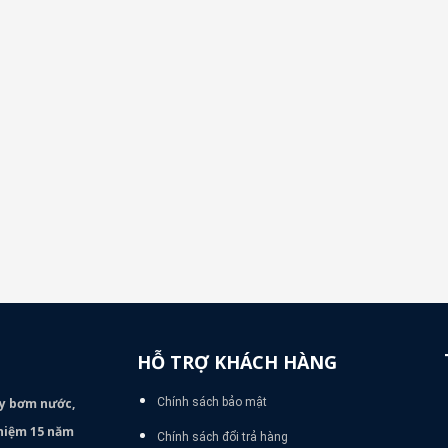
HỖ TRỢ KHÁCH HÀNG
áy bơm
nước,
Chính sách bảo mật
nghiệm 15 năm
Chính sách đổi trả hàng