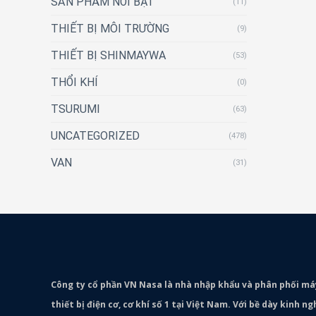
SẢN PHẨM NỔI BẬT
(11)
THIẾT BỊ MÔI TRƯỜNG
(9)
THIẾT BỊ SHINMAYWA
(53)
THỔI KHÍ
(0)
TSURUMI
(63)
UNCATEGORIZED
(478)
VAN
(31)
Công ty cổ phần VN Nasa là nhà nhập khẩu và phân phối m
thiết bị điện cơ, cơ khí số 1 tại Việt Nam. Với bề dày kinh 