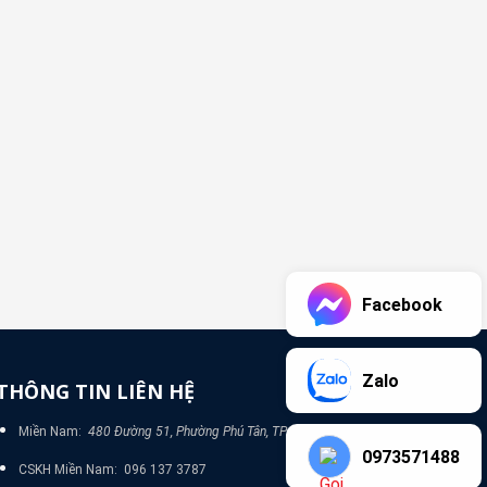
Facebook
Zalo
THÔNG TIN LIÊN HỆ
Miền Nam:
480 Đường 51, Phường Phú Tân, TP Bình Dương
0973571488
CSKH Miền Nam: 096 137 3787