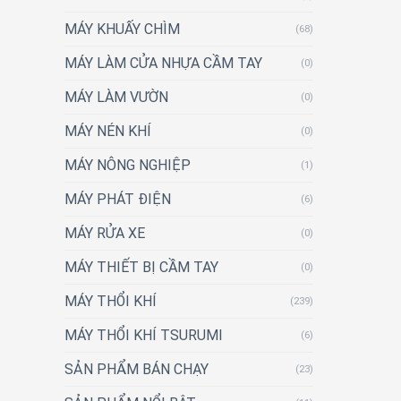
MÁY KHUẤY CHÌM
(68)
MÁY LÀM CỬA NHỰA CẦM TAY
(0)
MÁY LÀM VƯỜN
(0)
MÁY NÉN KHÍ
(0)
MÁY NÔNG NGHIỆP
(1)
MÁY PHÁT ĐIỆN
(6)
MÁY RỬA XE
(0)
MÁY THIẾT BỊ CẦM TAY
(0)
MÁY THỔI KHÍ
(239)
MÁY THỔI KHÍ TSURUMI
(6)
SẢN PHẨM BÁN CHẠY
(23)