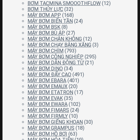
BƠM TACMINA SMOOOTHFLOW
(12)
BƠM THỦY LỰC
(32)
MÁY BƠM APP
(168)
MÁY BƠM BIẾN TẦN
(24)
MÁY BƠM BSK
(8)
MÁY BƠM BÙ ÁP
(27)
MÁY BƠM CHÂN KHÔNG
(12)
MÁY BƠM CHẠY BẰNG XĂNG
(3)
MÁY BƠM CHÌM
(793)
MÁY BƠM CÔNG NGHIỆP
(295)
MÁY BƠM DẪN ĐỘNG TỪ
(21)
MÁY BƠM DINO
(34)
MÁY BƠM ĐẨY CAO
(491)
MÁY BƠM EBARA
(401)
MÁY BƠM EMAUX
(20)
MÁY BƠM ETATRON
(17)
MÁY BƠM EVAK
(35)
MÁY BƠM EWARA
(102)
MÁY BƠM FIMARS
(24)
MÁY BƠM FIRMLY
(10)
MÁY BƠM GIẾNG KHOAN
(30)
MÁY BƠM GRAMPUS
(18)
MÁY BƠM HỒ BƠI
(63)
MÁY BƠM HỎA TIỄN
(19)