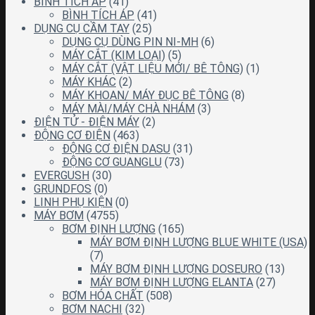
BÌNH TÍCH ÁP
(41)
BÌNH TÍCH ÁP
(41)
DỤNG CỤ CẦM TAY
(25)
DỤNG CỤ DÙNG PIN NI-MH
(6)
MÁY CẮT (KIM LOẠI)
(5)
MÁY CẮT (VẬT LIỆU MỚI/ BÊ TÔNG)
(1)
MÁY KHÁC
(2)
MÁY KHOAN/ MÁY ĐỤC BÊ TÔNG
(8)
MÁY MÀI/MÁY CHÀ NHÁM
(3)
ĐIỆN TỬ - ĐIỆN MÁY
(2)
ĐỘNG CƠ ĐIỆN
(463)
ĐỘNG CƠ ĐIỆN DASU
(31)
ĐỘNG CƠ GUANGLU
(73)
EVERGUSH
(30)
GRUNDFOS
(0)
LINH PHỤ KIỆN
(0)
MÁY BƠM
(4755)
BƠM ĐỊNH LƯỢNG
(165)
MÁY BƠM ĐỊNH LƯỢNG BLUE WHITE (USA)
(7)
MÁY BƠM ĐỊNH LƯỢNG DOSEURO
(13)
MÁY BƠM ĐỊNH LƯỢNG ELANTA
(27)
BƠM HÓA CHẤT
(508)
BƠM NACHI
(32)