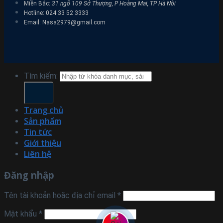
Miền Bắc:
31 ngõ 109 Sở Thượng, P Hoàng Mai, TP Hà Nội
Hotline: 024 33 52 3333
Email: Nasa2979@gmail.com
Tìm kiếm:
Trang chủ
Sản phẩm
Tin tức
Giới thiệu
Liên hệ
Đăng nhập
Tên tài khoản hoặc địa chỉ email
*
Mật khẩu
*