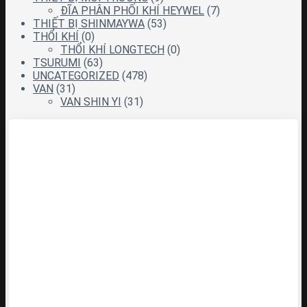
ĐĨA PHÂN PHỐI KHÍ HEYWEL
(7)
THIẾT BỊ SHINMAYWA
(53)
THỔI KHÍ
(0)
THỔI KHÍ LONGTECH
(0)
TSURUMI
(63)
UNCATEGORIZED
(478)
VAN
(31)
VAN SHIN YI
(31)