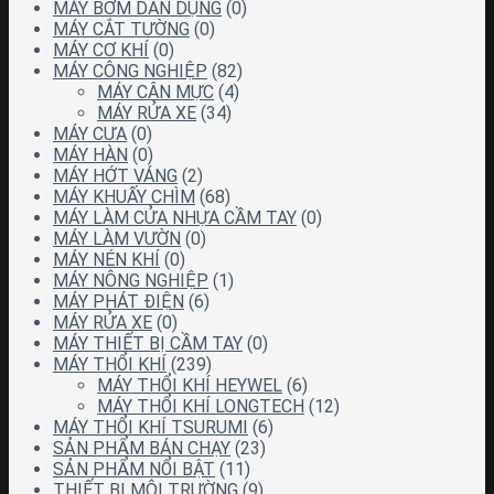
MÁY BƠM DÂN DỤNG
(0)
MÁY CẮT TƯỜNG
(0)
MÁY CƠ KHÍ
(0)
MÁY CÔNG NGHIỆP
(82)
MÁY CÂN MỰC
(4)
MÁY RỬA XE
(34)
MÁY CƯA
(0)
MÁY HÀN
(0)
MÁY HỚT VÁNG
(2)
MÁY KHUẤY CHÌM
(68)
MÁY LÀM CỬA NHỰA CẦM TAY
(0)
MÁY LÀM VƯỜN
(0)
MÁY NÉN KHÍ
(0)
MÁY NÔNG NGHIỆP
(1)
MÁY PHÁT ĐIỆN
(6)
MÁY RỬA XE
(0)
MÁY THIẾT BỊ CẦM TAY
(0)
MÁY THỔI KHÍ
(239)
MÁY THỔI KHÍ HEYWEL
(6)
MÁY THỔI KHÍ LONGTECH
(12)
MÁY THỔI KHÍ TSURUMI
(6)
SẢN PHẨM BÁN CHẠY
(23)
SẢN PHẨM NỔI BẬT
(11)
THIẾT BỊ MÔI TRƯỜNG
(9)