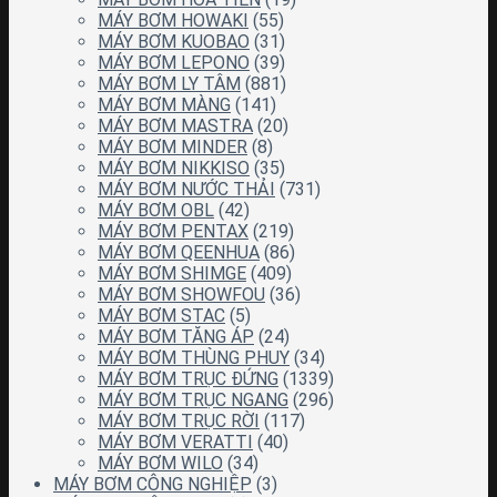
MÁY BƠM HOWAKI
(55)
MÁY BƠM KUOBAO
(31)
MÁY BƠM LEPONO
(39)
MÁY BƠM LY TÂM
(881)
MÁY BƠM MÀNG
(141)
MÁY BƠM MASTRA
(20)
MÁY BƠM MINDER
(8)
MÁY BƠM NIKKISO
(35)
MÁY BƠM NƯỚC THẢI
(731)
MÁY BƠM OBL
(42)
MÁY BƠM PENTAX
(219)
MÁY BƠM QEENHUA
(86)
MÁY BƠM SHIMGE
(409)
MÁY BƠM SHOWFOU
(36)
MÁY BƠM STAC
(5)
MÁY BƠM TĂNG ÁP
(24)
MÁY BƠM THÙNG PHUY
(34)
MÁY BƠM TRỤC ĐỨNG
(1339)
MÁY BƠM TRỤC NGANG
(296)
MÁY BƠM TRỤC RỜI
(117)
MÁY BƠM VERATTI
(40)
MÁY BƠM WILO
(34)
MÁY BƠM CÔNG NGHIỆP
(3)