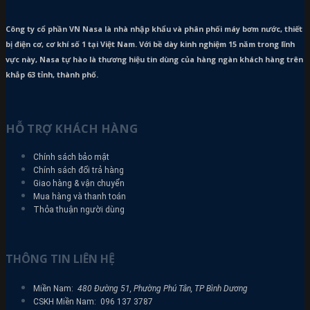
Công ty cổ phần VN Nasa là nhà nhập khẩu và phân phối máy bơm
nước, thiết
bị điện cơ, cơ khí số 1 tại Việt Nam. Với bề dày kinh nghiệm 15 năm trong lĩnh
vực này, Nasa tự hào là thương hiệu tin dùng của hàng ngàn khách hàng trên
khắp 63 tỉnh, thành phố.
HỖ TRỢ KHÁCH HÀNG
Chính sách bảo mật
Chính sách đổi trả hàng
Giao hàng & vận chuyển
Mua hàng và thanh toán
Thỏa thuận người dùng
THÔNG TIN LIÊN HỆ
Miền Nam:
480 Đường 51, Phường Phú Tân, TP Bình Dương
CSKH Miền Nam: 096 137 3787