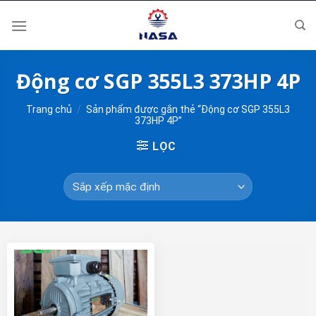
Skip
to
content
Động cơ SGP 355L3 373HP 4P
Trang chủ
/
Sản phẩm được gắn thẻ “Động cơ SGP 355L3
373HP 4P”
LỌC