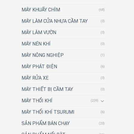
MÁY KHUẤY CHÌM
(68)
MÁY LÀM CỬA NHỰA CẦM TAY
(0)
MÁY LÀM VƯỜN
(0)
MÁY NÉN KHÍ
(0)
MÁY NÔNG NGHIỆP
(1)
MÁY PHÁT ĐIỆN
(6)
MÁY RỬA XE
(0)
MÁY THIẾT BỊ CẦM TAY
(0)
MÁY THỔI KHÍ
(239)
MÁY THỔI KHÍ TSURUMI
(6)
SẢN PHẨM BÁN CHẠY
(23)