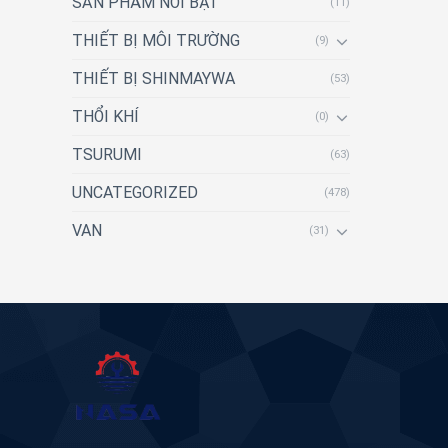
SẢN PHẨM NỔI BẬT
(11)
THIẾT BỊ MÔI TRƯỜNG
(9)
THIẾT BỊ SHINMAYWA
(53)
THỔI KHÍ
(0)
TSURUMI
(63)
UNCATEGORIZED
(478)
VAN
(31)