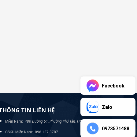
Facebook
Zalo
THÔNG TIN LIÊN HỆ
Miền Nam:
480 Đường 51, Phường Phú Tân, TP Bình Dương
0973571488
CSKH Miền Nam: 096 137 3787