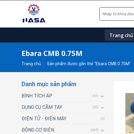
Skip
Tìm
to
kiếm:
content
Trang chủ
Ebara CMB 0.75M
Trang chủ
/
Sản phẩm được gắn thẻ “Ebara CMB 0.75M”
Danh mục sản phẩm
BÌNH TÍCH ÁP
(41)
DỤNG CỤ CẦM TAY
(25)
ĐIỆN TỬ - ĐIỆN MÁY
(2)
ĐỘNG CƠ ĐIỆN
(469)