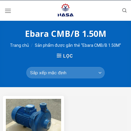
Skip
to
content
Ebara CMB/B 1.50M
Trang chủ
/
Sản phẩm được gắn thẻ “Ebara CMB/B 1.50M”
LỌC