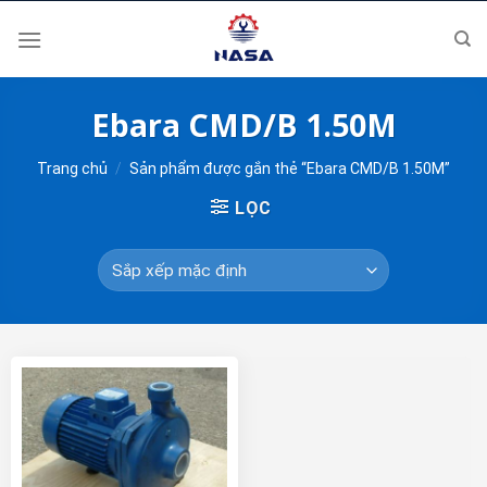
Skip
to
content
Ebara CMD/B 1.50M
Trang chủ
/
Sản phẩm được gắn thẻ “Ebara CMD/B 1.50M”
LỌC