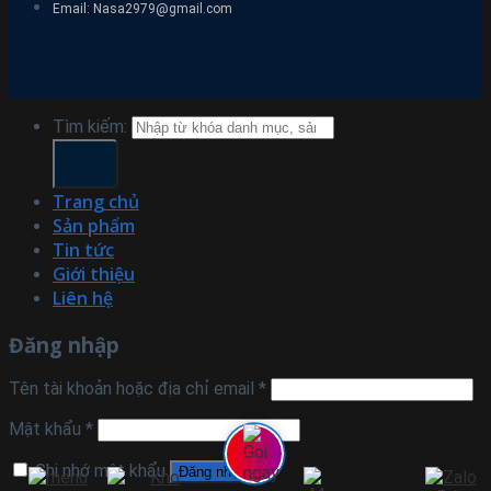
Email: Nasa2979@gmail.com
Tìm kiếm:
Trang chủ
Sản phẩm
Tin tức
Giới thiệu
Liên hệ
Đăng nhập
Tên tài khoản hoặc địa chỉ email
*
Mật khẩu
*
Ghi nhớ mật khẩu
Đăng nhập