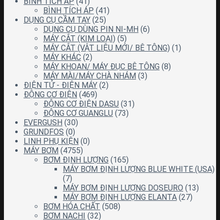
BÌNH TÍCH ÁP
(41)
BÌNH TÍCH ÁP
(41)
DỤNG CỤ CẦM TAY
(25)
DỤNG CỤ DÙNG PIN NI-MH
(6)
MÁY CẮT (KIM LOẠI)
(5)
MÁY CẮT (VẬT LIỆU MỚI/ BÊ TÔNG)
(1)
MÁY KHÁC
(2)
MÁY KHOAN/ MÁY ĐỤC BÊ TÔNG
(8)
MÁY MÀI/MÁY CHÀ NHÁM
(3)
ĐIỆN TỬ - ĐIỆN MÁY
(2)
ĐỘNG CƠ ĐIỆN
(469)
ĐỘNG CƠ ĐIỆN DASU
(31)
ĐỘNG CƠ GUANGLU
(73)
EVERGUSH
(30)
GRUNDFOS
(0)
LINH PHỤ KIỆN
(0)
MÁY BƠM
(4755)
BƠM ĐỊNH LƯỢNG
(165)
MÁY BƠM ĐỊNH LƯỢNG BLUE WHITE (USA)
(7)
MÁY BƠM ĐỊNH LƯỢNG DOSEURO
(13)
MÁY BƠM ĐỊNH LƯỢNG ELANTA
(27)
BƠM HÓA CHẤT
(508)
BƠM NACHI
(32)