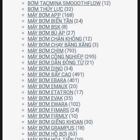
BƠM TACMINA SMOOOTHFLOW
(12)
BƠM THỦY LỰC
(32)
MÁY BƠM APP
(168)
MÁY BƠM BIẾN TẦN
(24)
MÁY BƠM BSK
(8)
MÁY BƠM BÙ ÁP
(27)
MÁY BƠM CHÂN KHÔNG
(12)
MÁY BƠM CHẠY BẰNG XĂNG
(3)
MÁY BƠM CHÌM
(793)
MÁY BƠM CÔNG NGHIỆP
(295)
MÁY BƠM DẪN ĐỘNG TỪ
(21)
MÁY BƠM DINO
(34)
MÁY BƠM ĐẨY CAO
(491)
MÁY BƠM EBARA
(401)
MÁY BƠM EMAUX
(20)
MÁY BƠM ETATRON
(17)
MÁY BƠM EVAK
(35)
MÁY BƠM EWARA
(102)
MÁY BƠM FIMARS
(24)
MÁY BƠM FIRMLY
(10)
MÁY BƠM GIẾNG KHOAN
(30)
MÁY BƠM GRAMPUS
(18)
MÁY BƠM HỒ BƠI
(63)
MÁY BƠM HỎA TIỄN
(19)