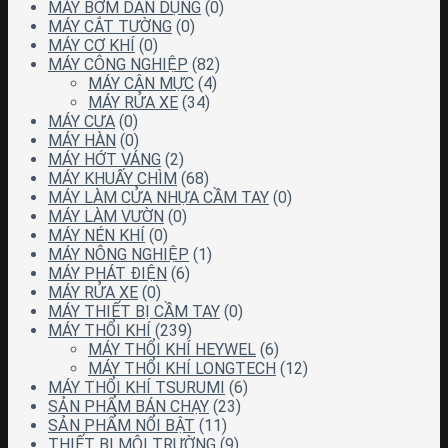
MÁY BƠM DÂN DỤNG
(0)
MÁY CẮT TƯỜNG
(0)
MÁY CƠ KHÍ
(0)
MÁY CÔNG NGHIỆP
(82)
MÁY CÂN MỰC
(4)
MÁY RỬA XE
(34)
MÁY CƯA
(0)
MÁY HÀN
(0)
MÁY HỚT VÁNG
(2)
MÁY KHUẤY CHÌM
(68)
MÁY LÀM CỬA NHỰA CẦM TAY
(0)
MÁY LÀM VƯỜN
(0)
MÁY NÉN KHÍ
(0)
MÁY NÔNG NGHIỆP
(1)
MÁY PHÁT ĐIỆN
(6)
MÁY RỬA XE
(0)
MÁY THIẾT BỊ CẦM TAY
(0)
MÁY THỔI KHÍ
(239)
MÁY THỔI KHÍ HEYWEL
(6)
MÁY THỔI KHÍ LONGTECH
(12)
MÁY THỔI KHÍ TSURUMI
(6)
SẢN PHẨM BÁN CHẠY
(23)
SẢN PHẨM NỔI BẬT
(11)
THIẾT BỊ MÔI TRƯỜNG
(9)