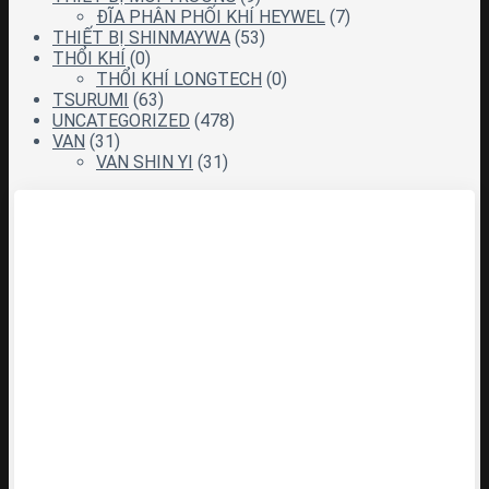
ĐĨA PHÂN PHỐI KHÍ HEYWEL
(7)
THIẾT BỊ SHINMAYWA
(53)
THỔI KHÍ
(0)
THỔI KHÍ LONGTECH
(0)
TSURUMI
(63)
UNCATEGORIZED
(478)
VAN
(31)
VAN SHIN YI
(31)