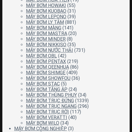
MÁY BƠM HOWAKI
(55)
MÁY BƠM KUOBAO
(31)
MÁY BƠM LEPONO
(39)
MÁY BƠM LY TÂM
(881)
MÁY BƠM MÀNG
(141)
MÁY BƠM MASTRA
(20)
MÁY BƠM MINDER
(8)
MÁY BƠM NIKKISO
(35)
MÁY BƠM NƯỚC THẢI
(731)
MÁY BƠM OBL
(42)
MÁY BƠM PENTAX
(219)
MÁY BƠM QEENHUA
(86)
MÁY BƠM SHIMGE
(409)
MÁY BƠM SHOWFOU
(36)
MÁY BƠM STAC
(5)
MÁY BƠM TĂNG ÁP
(24)
MÁY BƠM THÙNG PHUY
(34)
MÁY BƠM TRỤC ĐỨNG
(1339)
MÁY BƠM TRỤC NGANG
(296)
MÁY BƠM TRỤC RỜI
(117)
MÁY BƠM VERATTI
(40)
MÁY BƠM WILO
(34)
MÁY BƠM CÔNG NGHIỆP
(3)