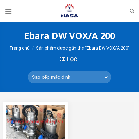
Skip
to
content
Ebara DW VOX/A 200
Trang chủ
/
Sản phẩm được gắn thẻ “Ebara DW VOX/A 200”
LỌC