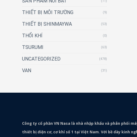
SẢN PHẨM NỔI BẬT
(11)
THIẾT BỊ MÔI TRƯỜNG
(9)
THIẾT BỊ SHINMAYWA
(53)
THỔI KHÍ
(0)
TSURUMI
(63)
UNCATEGORIZED
(478)
VAN
(31)
Công ty cổ phần VN Nasa là nhà nhập khẩu và phân phối m
thiết bị điện cơ, cơ khí số 1 tại Việt Nam. Với bề dày kinh 