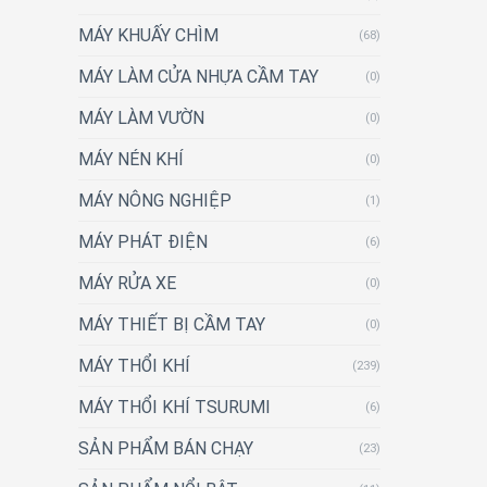
MÁY KHUẤY CHÌM
(68)
MÁY LÀM CỬA NHỰA CẦM TAY
(0)
MÁY LÀM VƯỜN
(0)
MÁY NÉN KHÍ
(0)
MÁY NÔNG NGHIỆP
(1)
MÁY PHÁT ĐIỆN
(6)
MÁY RỬA XE
(0)
MÁY THIẾT BỊ CẦM TAY
(0)
MÁY THỔI KHÍ
(239)
MÁY THỔI KHÍ TSURUMI
(6)
SẢN PHẨM BÁN CHẠY
(23)