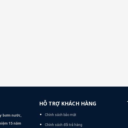
HỖ TRỢ KHÁCH HÀNG
áy bơm
nước,
Chính sách bảo mật
nghiệm 15 năm
Chính sách đổi trả hàng