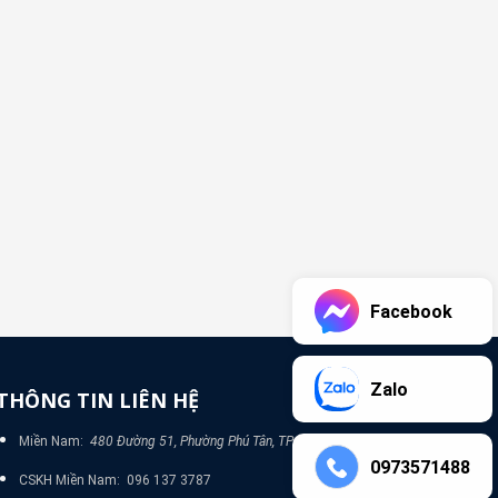
Facebook
Zalo
THÔNG TIN LIÊN HỆ
Miền Nam:
480 Đường 51, Phường Phú Tân, TP Bình Dương
0973571488
CSKH Miền Nam: 096 137 3787