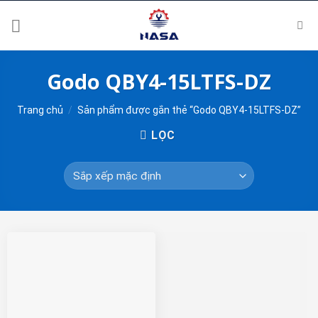
Skip
to
content
Godo QBY4-15LTFS-DZ
Trang chủ
/
Sản phẩm được gắn thẻ “Godo QBY4-15LTFS-DZ”
LỌC