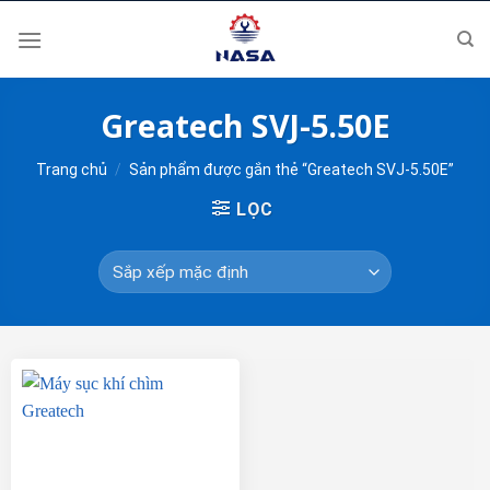
Skip
to
content
Greatech SVJ-5.50E
Trang chủ
/
Sản phẩm được gắn thẻ “Greatech SVJ-5.50E”
LỌC