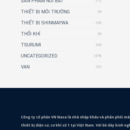
SẢN PHẨM NỔI BẬT
(11)
THIẾT BỊ MÔI TRƯỜNG
(9)
THIẾT BỊ SHINMAYWA
(53)
THỔI KHÍ
(0)
TSURUMI
(63)
UNCATEGORIZED
(478)
VAN
(31)
Công ty cổ phần VN Nasa là nhà nhập khẩu và phân phối m
thiết bị điện cơ, cơ khí số 1 tại Việt Nam. Với bề dày kinh 