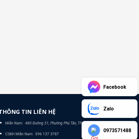
Facebook
Zalo
THÔNG TIN LIÊN HỆ
Miền Nam:
480 Đường 51, Phường Phú Tân, TP Bình Dương
0973571488
CSKH Miền Nam: 096 137 3787