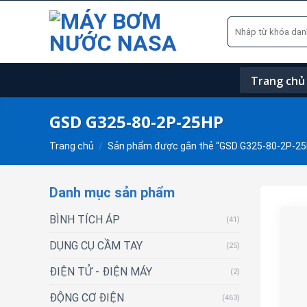
Skip
Tìm
to
kiếm:
content
Trang chủ
GSD G325-80-2P-25HP
Trang chủ
/
Sản phẩm được gắn thẻ “GSD G325-80-2P-2
Danh mục sản phẩm
BÌNH TÍCH ÁP
(41)
DỤNG CỤ CẦM TAY
(25)
ĐIỆN TỬ - ĐIỆN MÁY
(2)
ĐỘNG CƠ ĐIỆN
(463)