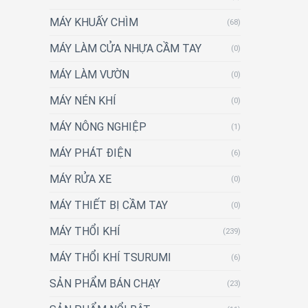
MÁY KHUẤY CHÌM
(68)
MÁY LÀM CỬA NHỰA CẦM TAY
(0)
MÁY LÀM VƯỜN
(0)
MÁY NÉN KHÍ
(0)
MÁY NÔNG NGHIỆP
(1)
MÁY PHÁT ĐIỆN
(6)
MÁY RỬA XE
(0)
MÁY THIẾT BỊ CẦM TAY
(0)
MÁY THỔI KHÍ
(239)
MÁY THỔI KHÍ TSURUMI
(6)
SẢN PHẨM BÁN CHẠY
(23)