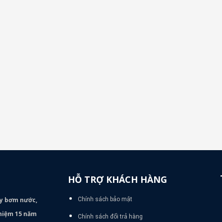
HỖ TRỢ KHÁCH HÀNG
áy bơm
nước,
Chính sách bảo mật
nghiệm 15 năm
Chính sách đổi trả hàng