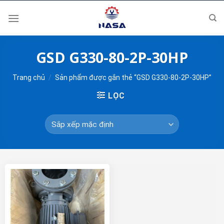
Skip
to
content
GSD G330-80-2P-30HP
Trang chủ
/
Sản phẩm được gắn thẻ “GSD G330-80-2P-30HP”
LỌC