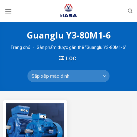
Skip
to
content
Guanglu Y3-80M1-6
Trang chủ
/
Sản phẩm được gắn thẻ “Guanglu Y3-80M1-6”
LỌC