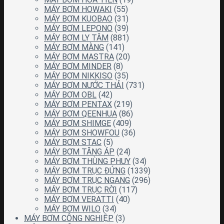
MÁY BƠM HOWAKI
(55)
MÁY BƠM KUOBAO
(31)
MÁY BƠM LEPONO
(39)
MÁY BƠM LY TÂM
(881)
MÁY BƠM MÀNG
(141)
MÁY BƠM MASTRA
(20)
MÁY BƠM MINDER
(8)
MÁY BƠM NIKKISO
(35)
MÁY BƠM NƯỚC THẢI
(731)
MÁY BƠM OBL
(42)
MÁY BƠM PENTAX
(219)
MÁY BƠM QEENHUA
(86)
MÁY BƠM SHIMGE
(409)
MÁY BƠM SHOWFOU
(36)
MÁY BƠM STAC
(5)
MÁY BƠM TĂNG ÁP
(24)
MÁY BƠM THÙNG PHUY
(34)
MÁY BƠM TRỤC ĐỨNG
(1339)
MÁY BƠM TRỤC NGANG
(296)
MÁY BƠM TRỤC RỜI
(117)
MÁY BƠM VERATTI
(40)
MÁY BƠM WILO
(34)
MÁY BƠM CÔNG NGHIỆP
(3)