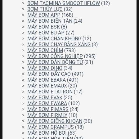
BƠM TACMINA SMOOOTHFLOW
(12)
BƠM THỦY LỰC
(32)
MÁY BƠM APP
(168)
MÁY BƠM BIẾN TẦN
(24)
MÁY BƠM BSK
(8)
MÁY BƠM BÙ ÁP
(27)
MÁY BƠM CHÂN KHÔNG
(12)
MÁY BƠM CHẠY BẰNG XĂNG
(3)
MÁY BƠM CHÌM
(793)
MÁY BƠM CÔNG NGHIỆP
(295)
MÁY BƠM DẪN ĐỘNG TỪ
(21)
MÁY BƠM DINO
(34)
MÁY BƠM ĐẨY CAO
(491)
MÁY BƠM EBARA
(401)
MÁY BƠM EMAUX
(20)
MÁY BƠM ETATRON
(17)
MÁY BƠM EVAK
(35)
MÁY BƠM EWARA
(102)
MÁY BƠM FIMARS
(24)
MÁY BƠM FIRMLY
(10)
MÁY BƠM GIẾNG KHOAN
(30)
MÁY BƠM GRAMPUS
(18)
MÁY BƠM HỒ BƠI
(63)
MÁY BƠM HỎA TIỄN
(19)