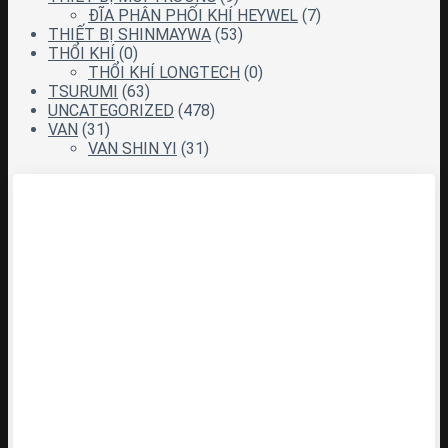
ĐĨA PHÂN PHỐI KHÍ HEYWEL
(7)
THIẾT BỊ SHINMAYWA
(53)
THỔI KHÍ
(0)
THỔI KHÍ LONGTECH
(0)
TSURUMI
(63)
UNCATEGORIZED
(478)
VAN
(31)
VAN SHIN YI
(31)