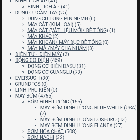
BÌNH TÍCH ÁP
(41)
BÌNH TÍCH ÁP
(41)
DỤNG CỤ CẦM TAY
(25)
DỤNG CỤ DÙNG PIN NI-MH
(6)
MÁY CẮT (KIM LOẠI)
(5)
MÁY CẮT (VẬT LIỆU MỚI/ BÊ TÔNG)
(1)
MÁY KHÁC
(2)
MÁY KHOAN/ MÁY ĐỤC BÊ TÔNG
(8)
MÁY MÀI/MÁY CHÀ NHÁM
(3)
ĐIỆN TỬ - ĐIỆN MÁY
(2)
ĐỘNG CƠ ĐIỆN
(469)
ĐỘNG CƠ ĐIỆN DASU
(31)
ĐỘNG CƠ GUANGLU
(73)
EVERGUSH
(30)
GRUNDFOS
(0)
LINH PHỤ KIỆN
(0)
MÁY BƠM
(4755)
BƠM ĐỊNH LƯỢNG
(165)
MÁY BƠM ĐỊNH LƯỢNG BLUE WHITE (USA)
(7)
MÁY BƠM ĐỊNH LƯỢNG DOSEURO
(13)
MÁY BƠM ĐỊNH LƯỢNG ELANTA
(27)
BƠM HÓA CHẤT
(508)
BƠM NACHI
(32)