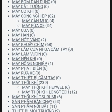
MÁY BƠM DÂN DỤNG
(0)
MÁY CẮT TƯỜNG
(0)
MÁY CƠ KHÍ
(0)
MÁY CÔNG NGHIỆP
(82)
MÁY CÂN MỰC
(4)
MÁY RỬA XE
(34)
MÁY CƯA
(0)
MÁY HÀN
(0)
MÁY HỚT VÁNG
(2)
MÁY KHUẤY CHÌM
(68)
MÁY LÀM CỬA NHỰA CẦM TAY
(0)
MÁY LÀM VƯỜN
(0)
MÁY NÉN KHÍ
(0)
MÁY NÔNG NGHIỆP
(1)
MÁY PHÁT ĐIỆN
(6)
MÁY RỬA XE
(0)
MÁY THIẾT BỊ CẦM TAY
(0)
MÁY THỔI KHÍ
(239)
MÁY THỔI KHÍ HEYWEL
(6)
MÁY THỔI KHÍ LONGTECH
(12)
MÁY THỔI KHÍ TSURUMI
(6)
SẢN PHẨM BÁN CHẠY
(23)
SẢN PHẨM NỔI BẬT
(11)
THIẾT BỊ MÔI TRƯỜNG
(9)