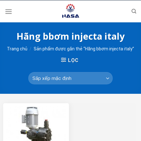
Skip
to
content
Hãng bbơm injecta italy
Trang chủ
/
Sản phẩm được gắn thẻ “Hãng bbơm injecta italy”
LỌC