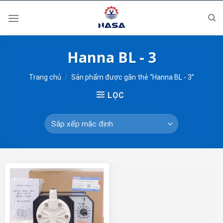
Skip
to
content
Hanna BL - 3
Trang chủ
/
Sản phẩm được gắn thẻ “Hanna BL - 3”
LỌC