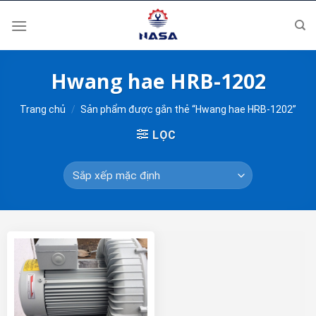
Skip
to
content
Hwang hae HRB-1202
Trang chủ
/
Sản phẩm được gắn thẻ “Hwang hae HRB-1202”
LỌC