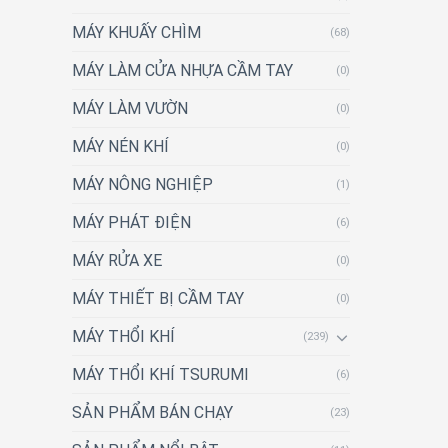
MÁY KHUẤY CHÌM
(68)
MÁY LÀM CỬA NHỰA CẦM TAY
(0)
MÁY LÀM VƯỜN
(0)
MÁY NÉN KHÍ
(0)
MÁY NÔNG NGHIỆP
(1)
MÁY PHÁT ĐIỆN
(6)
MÁY RỬA XE
(0)
MÁY THIẾT BỊ CẦM TAY
(0)
MÁY THỔI KHÍ
(239)
MÁY THỔI KHÍ TSURUMI
(6)
SẢN PHẨM BÁN CHẠY
(23)