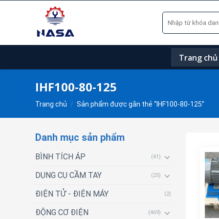
Skip
Tìm
to
kiếm:
content
Trang chủ
IHF100-80-125
Trang chủ
/
Sản phẩm được gắn thẻ “IHF100-80-125”
Danh mục sản phẩm
BÌNH TÍCH ÁP
(41)
DỤNG CỤ CẦM TAY
(25)
ĐIỆN TỬ - ĐIỆN MÁY
(2)
ĐỘNG CƠ ĐIỆN
(469)