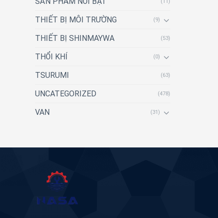
SẢN PHẨM NỔI BẬT
(11)
THIẾT BỊ MÔI TRƯỜNG
(9)
THIẾT BỊ SHINMAYWA
(53)
THỔI KHÍ
(0)
TSURUMI
(63)
UNCATEGORIZED
(478)
VAN
(31)