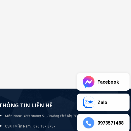
Facebook
Zalo
THÔNG TIN LIÊN HỆ
Miền Nam:
480 Đường 51, Phường Phú Tân, TP Bình Dương
0973571488
CSKH Miền Nam: 096 137 3787