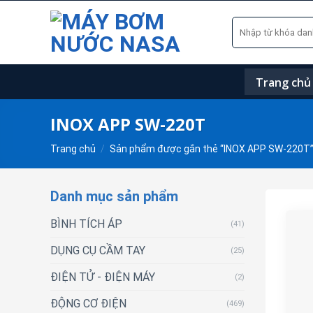
Skip
Tìm
to
kiếm:
content
Trang chủ
INOX APP SW-220T
Trang chủ
/
Sản phẩm được gắn thẻ “INOX APP SW-220T
Danh mục sản phẩm
BÌNH TÍCH ÁP
(41)
DỤNG CỤ CẦM TAY
(25)
ĐIỆN TỬ - ĐIỆN MÁY
(2)
ĐỘNG CƠ ĐIỆN
(469)