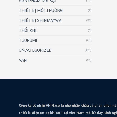
SẢN PHẨM NỔI BẬT
(11)
THIẾT BỊ MÔI TRƯỜNG
(9)
THIẾT BỊ SHINMAYWA
(53)
THỔI KHÍ
(0)
TSURUMI
(63)
UNCATEGORIZED
(478)
VAN
(31)
Công ty cổ phần VN Nasa là nhà nhập khẩu và phân phối m
thiết bị điện cơ, cơ khí số 1 tại Việt Nam. Với bề dày kinh 