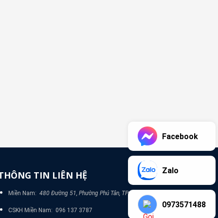
Facebook
Zalo
THÔNG TIN LIÊN HỆ
Miền Nam:
480 Đường 51, Phường Phú Tân, TP Bình Dương
0973571488
CSKH Miền Nam: 096 137 3787