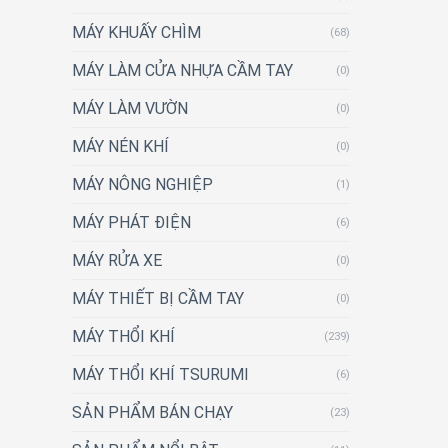
MÁY KHUẤY CHÌM
(68)
MÁY LÀM CỬA NHỰA CẦM TAY
(0)
MÁY LÀM VƯỜN
(0)
MÁY NÉN KHÍ
(0)
MÁY NÔNG NGHIỆP
(1)
MÁY PHÁT ĐIỆN
(6)
MÁY RỬA XE
(0)
MÁY THIẾT BỊ CẦM TAY
(0)
MÁY THỔI KHÍ
(239)
MÁY THỔI KHÍ TSURUMI
(6)
SẢN PHẨM BÁN CHẠY
(23)