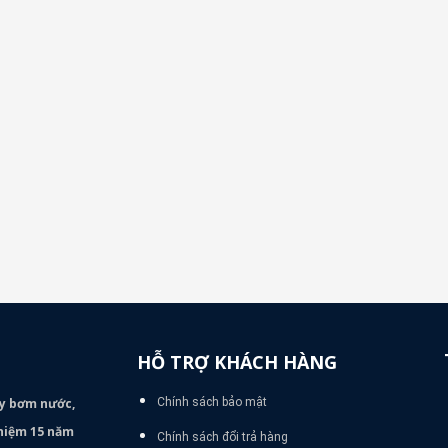
HỖ TRỢ KHÁCH HÀNG
áy bơm
nước,
Chính sách bảo mật
nghiệm 15 năm
Chính sách đổi trả hàng