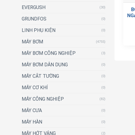
EVERGUSH
(30)
B
NG
GRUNDFOS
(0)
LINH PHỤ KIỆN
(0)
MÁY BƠM
(4755)
MÁY BƠM CÔNG NGHIỆP
(3)
MÁY BƠM DÂN DỤNG
(0)
MÁY CẮT TƯỜNG
(0)
MÁY CƠ KHÍ
(0)
MÁY CÔNG NGHIỆP
(82)
MÁY CƯA
(0)
MÁY HÀN
(0)
MÁY HỚT VÁNG
(2)