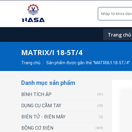
Skip
Tìm
to
kiếm:
content
Trang chủ
MATRIX/I 18-5T/4
Trang chủ
/
Sản phẩm được gắn thẻ “MATRIX/I 18-5T/4”
Danh mục sản phẩm
BÌNH TÍCH ÁP
(41)
DỤNG CỤ CẦM TAY
(25)
ĐIỆN TỬ - ĐIỆN MÁY
(2)
ĐỘNG CƠ ĐIỆN
(469)