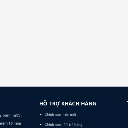
HỖ TRỢ KHÁCH HÀNG
áy bơm
nước,
Chính sách bảo mật
nghiệm 15 năm
Chính sách đổi trả hàng