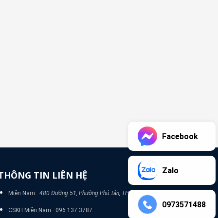
Facebook
Zalo
THÔNG TIN LIÊN HỆ
Miền Nam:
480 Đường 51, Phường Phú Tân, TP Bình Dương
0973571488
CSKH Miền Nam: 096 137 3787