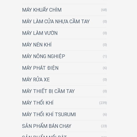
MÁY KHUẤY CHÌM
(68)
MÁY LÀM CỬA NHỰA CẦM TAY
(0)
MÁY LÀM VƯỜN
(0)
MÁY NÉN KHÍ
(0)
MÁY NÔNG NGHIỆP
(1)
MÁY PHÁT ĐIỆN
(6)
MÁY RỬA XE
(0)
MÁY THIẾT BỊ CẦM TAY
(0)
MÁY THỔI KHÍ
(239)
MÁY THỔI KHÍ TSURUMI
(6)
SẢN PHẨM BÁN CHẠY
(23)