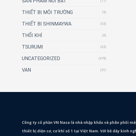
SẢN PHẨM NỔI BẬT
(11)
THIẾT BỊ MÔI TRƯỜNG
(9)
THIẾT BỊ SHINMAYWA
(53)
THỔI KHÍ
(0)
TSURUMI
(63)
UNCATEGORIZED
(478)
VAN
(31)
Công ty cổ phần VN Nasa là nhà nhập khẩu và phân phối m
thiết bị điện cơ, cơ khí số 1 tại Việt Nam. Với bề dày kinh 