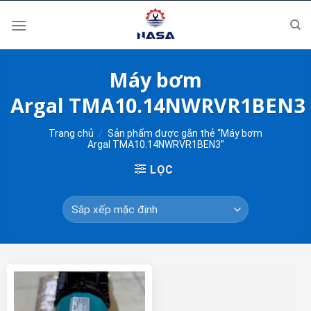
Skip
to
content
Máy bơm
Argal TMA10.14NWRVR1BEN3
Trang chủ
/
Sản phẩm được gắn thẻ “Máy bơm
Argal TMA10.14NWRVR1BEN3”
LỌC