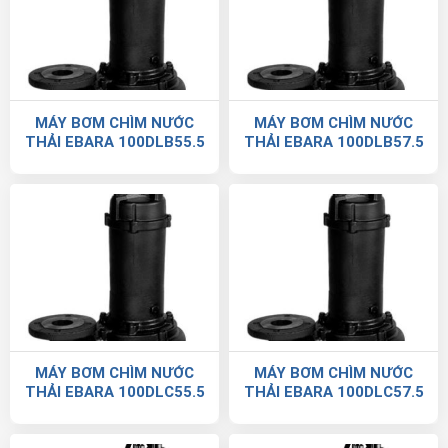
MÁY BƠM CHÌM NƯỚC
MÁY BƠM CHÌM NƯỚC
THẢI EBARA 100DLB55.5
THẢI EBARA 100DLB57.5
MÁY BƠM CHÌM NƯỚC
MÁY BƠM CHÌM NƯỚC
THẢI EBARA 100DLC55.5
THẢI EBARA 100DLC57.5