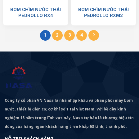
BƠM CHÌM NƯỚC THẢI
BƠM CHÌM NƯỚC THẢI
PEDROLLO RX4
PEDROLLO RXM2
1
2
3
4
Công ty cổ phần VN Nasa là nhà nhập khẩu và phân phối máy bơm
nước, thiết bị điện cơ, cơ khí số 1 tại Việt Nam. Với bề dày kinh
nghiệm 15 năm trong lĩnh vực này, Nasa tự hào là thương hiệu tin
dùng của hàng ngàn khách hàng trên khắp 63 tỉnh, thành phố.
HỖ TRỢ KHÁCH HÀNG