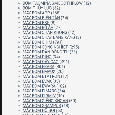
BƠM TACMINA SMOOOTHFLOW
(12)
BƠM THỦY LỰC
(32)
MÁY BƠM APP
(168)
MÁY BƠM BIẾN TẦN
(24)
MÁY BƠM BSK
(8)
MÁY BƠM BÙ ÁP
(27)
MÁY BƠM CHÂN KHÔNG
(12)
MÁY BƠM CHẠY BẰNG XĂNG
(3)
MÁY BƠM CHÌM
(793)
MÁY BƠM CÔNG NGHIỆP
(295)
MÁY BƠM DẪN ĐỘNG TỪ
(21)
MÁY BƠM DINO
(34)
MÁY BƠM ĐẨY CAO
(491)
MÁY BƠM EBARA
(401)
MÁY BƠM EMAUX
(20)
MÁY BƠM ETATRON
(17)
MÁY BƠM EVAK
(35)
MÁY BƠM EWARA
(102)
MÁY BƠM FIMARS
(24)
MÁY BƠM FIRMLY
(10)
MÁY BƠM GIẾNG KHOAN
(30)
MÁY BƠM GRAMPUS
(18)
MÁY BƠM HỒ BƠI
(63)