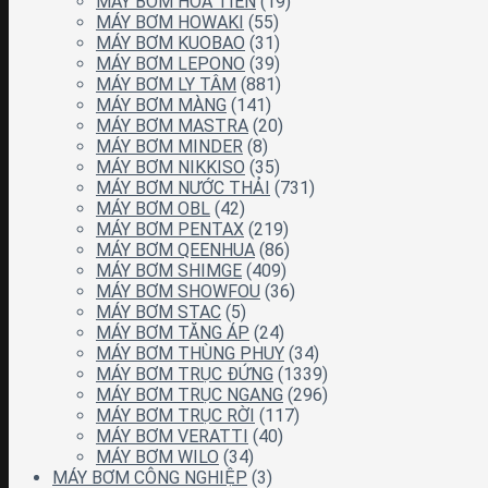
MÁY BƠM HỎA TIỄN
(19)
MÁY BƠM HOWAKI
(55)
MÁY BƠM KUOBAO
(31)
MÁY BƠM LEPONO
(39)
MÁY BƠM LY TÂM
(881)
MÁY BƠM MÀNG
(141)
MÁY BƠM MASTRA
(20)
MÁY BƠM MINDER
(8)
MÁY BƠM NIKKISO
(35)
MÁY BƠM NƯỚC THẢI
(731)
MÁY BƠM OBL
(42)
MÁY BƠM PENTAX
(219)
MÁY BƠM QEENHUA
(86)
MÁY BƠM SHIMGE
(409)
MÁY BƠM SHOWFOU
(36)
MÁY BƠM STAC
(5)
MÁY BƠM TĂNG ÁP
(24)
MÁY BƠM THÙNG PHUY
(34)
MÁY BƠM TRỤC ĐỨNG
(1339)
MÁY BƠM TRỤC NGANG
(296)
MÁY BƠM TRỤC RỜI
(117)
MÁY BƠM VERATTI
(40)
MÁY BƠM WILO
(34)
MÁY BƠM CÔNG NGHIỆP
(3)