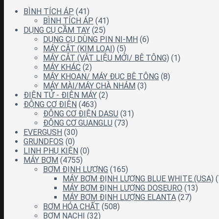
BÌNH TÍCH ÁP
(41)
BÌNH TÍCH ÁP
(41)
DỤNG CỤ CẦM TAY
(25)
DỤNG CỤ DÙNG PIN NI-MH
(6)
MÁY CẮT (KIM LOẠI)
(5)
MÁY CẮT (VẬT LIỆU MỚI/ BÊ TÔNG)
(1)
MÁY KHÁC
(2)
MÁY KHOAN/ MÁY ĐỤC BÊ TÔNG
(8)
MÁY MÀI/MÁY CHÀ NHÁM
(3)
ĐIỆN TỬ - ĐIỆN MÁY
(2)
ĐỘNG CƠ ĐIỆN
(463)
ĐỘNG CƠ ĐIỆN DASU
(31)
ĐỘNG CƠ GUANGLU
(73)
EVERGUSH
(30)
GRUNDFOS
(0)
LINH PHỤ KIỆN
(0)
MÁY BƠM
(4755)
BƠM ĐỊNH LƯỢNG
(165)
MÁY BƠM ĐỊNH LƯỢNG BLUE WHITE (USA)
(
MÁY BƠM ĐỊNH LƯỢNG DOSEURO
(13)
MÁY BƠM ĐỊNH LƯỢNG ELANTA
(27)
BƠM HÓA CHẤT
(508)
BƠM NACHI
(32)