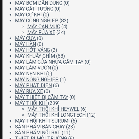
MÁY BƠM DÂN DỤNG
(0)
MÁY CẮT TƯỜNG
(0)
MÁY CƠ KHÍ
(0)
MÁY CÔNG NGHIỆP
(82)
MÁY CÂN MỰC
(4)
MÁY RỬA XE
(34)
MÁY CƯA
(0)
MÁY HÀN
(0)
MÁY HỚT VÁNG
(2)
MÁY KHUẤY CHÌM
(68)
MÁY LÀM CỬA NHỰA CẦM TAY
(0)
MÁY LÀM VƯỜN
(0)
MÁY NÉN KHÍ
(0)
MÁY NÔNG NGHIỆP
(1)
MÁY PHÁT ĐIỆN
(6)
MÁY RỬA XE
(0)
MÁY THIẾT BỊ CẦM TAY
(0)
MÁY THỔI KHÍ
(239)
MÁY THỔI KHÍ HEYWEL
(6)
MÁY THỔI KHÍ LONGTECH
(12)
MÁY THỔI KHÍ TSURUMI
(6)
SẢN PHẨM BÁN CHẠY
(23)
SẢN PHẨM NỔI BẬT
(11)
THIẾT BỊ MÔI TRƯỜNG
(9)