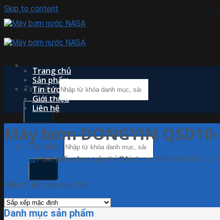
Skip to content
Trang chủ
Sản phẩm
Tin tức
Tìm kiếm:
Giới thiệu
Liên hệ
Máy bơm DONGYIN QSD10-3
Tìm kiếm:
Trang chủ
/
Sản phẩm được gắn thẻ “Máy bơm DONGYIN QSD10-32-1
Lọc
Hiển thị kết quả duy nhất
Danh mục sản phẩm