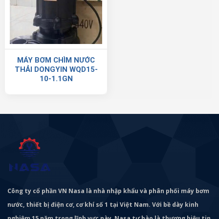
MÁY BƠM CHÌM NƯỚC
THẢI DONGYIN WQD15-
10-1.1GN
Công ty cổ phần VN Nasa là nhà nhập khẩu và phân phối máy bơm
nước, thiết bị điện cơ, cơ khí số 1 tại Việt Nam. Với bề dày kinh
nghiệm 15 năm trong lĩnh vực này, Nasa tự hào là thương hiệu tin