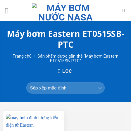
Skip
to
content
Máy bơm Eastern ET0515SB-
PTC
Trang chủ
/
Sản phẩm được gắn thẻ “Máy bơm Eastern
ET0515SB-PTC”
LỌC