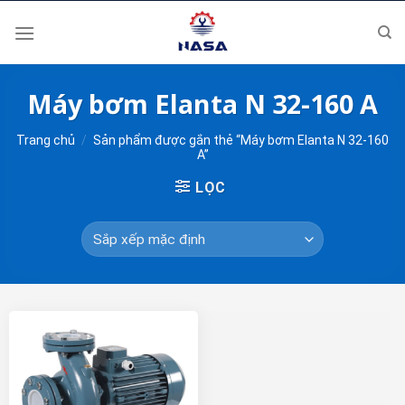
Skip
to
content
Máy bơm Elanta N 32-160 A
Trang chủ
/
Sản phẩm được gắn thẻ “Máy bơm Elanta N 32-160
A”
LỌC