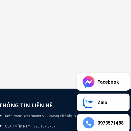
Facebook
Zalo
THÔNG TIN LIÊN HỆ
Miền Nam:
480 Đường 51, Phường Phú Tân, TP Bình Dương
0973571488
CSKH Miền Nam: 096 137 3787