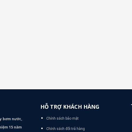
HỖ TRỢ KHÁCH HÀNG
áy bơm
nước,
Chính sách bảo mật
nghiệm 15 năm
Chính sách đổi trả hàng