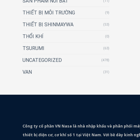
SẢN PHẨM NỔI BẬT
(11)
THIẾT BỊ MÔI TRƯỜNG
(9)
THIẾT BỊ SHINMAYWA
(53)
THỔI KHÍ
(0)
TSURUMI
(63)
UNCATEGORIZED
(478)
VAN
(31)
Công ty cổ phần VN Nasa là nhà nhập khẩu và phân phối m
thiết bị điện cơ, cơ khí số 1 tại Việt Nam. Với bề dày kinh 