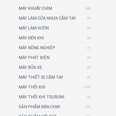
MÁY KHUẤY CHÌM
(68)
MÁY LÀM CỬA NHỰA CẦM TAY
(0)
MÁY LÀM VƯỜN
(0)
MÁY NÉN KHÍ
(0)
MÁY NÔNG NGHIỆP
(1)
MÁY PHÁT ĐIỆN
(6)
MÁY RỬA XE
(0)
MÁY THIẾT BỊ CẦM TAY
(0)
MÁY THỔI KHÍ
(239)
MÁY THỔI KHÍ TSURUMI
(6)
SẢN PHẨM BÁN CHẠY
(23)