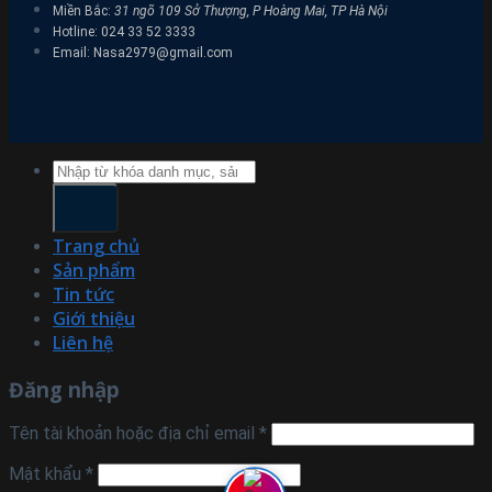
Miền Bắc:
31 ngõ 109 Sở Thượng, P Hoàng Mai, TP Hà Nội
Hotline: 024 33 52 3333
Email: Nasa2979@gmail.com
Tìm
kiếm:
Trang chủ
Sản phẩm
Tin tức
Giới thiệu
Liên hệ
Đăng nhập
Tên tài khoản hoặc địa chỉ email
*
Mật khẩu
*