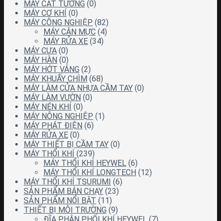
MÁY CẮT TƯỜNG
(0)
MÁY CƠ KHÍ
(0)
MÁY CÔNG NGHIỆP
(82)
MÁY CÂN MỰC
(4)
MÁY RỬA XE
(34)
MÁY CƯA
(0)
MÁY HÀN
(0)
MÁY HỚT VÁNG
(2)
MÁY KHUẤY CHÌM
(68)
MÁY LÀM CỬA NHỰA CẦM TAY
(0)
MÁY LÀM VƯỜN
(0)
MÁY NÉN KHÍ
(0)
MÁY NÔNG NGHIỆP
(1)
MÁY PHÁT ĐIỆN
(6)
MÁY RỬA XE
(0)
MÁY THIẾT BỊ CẦM TAY
(0)
MÁY THỔI KHÍ
(239)
MÁY THỔI KHÍ HEYWEL
(6)
MÁY THỔI KHÍ LONGTECH
(12)
MÁY THỔI KHÍ TSURUMI
(6)
SẢN PHẨM BÁN CHẠY
(23)
SẢN PHẨM NỔI BẬT
(11)
THIẾT BỊ MÔI TRƯỜNG
(9)
ĐĨA PHÂN PHỐI KHÍ HEYWEL
(7)