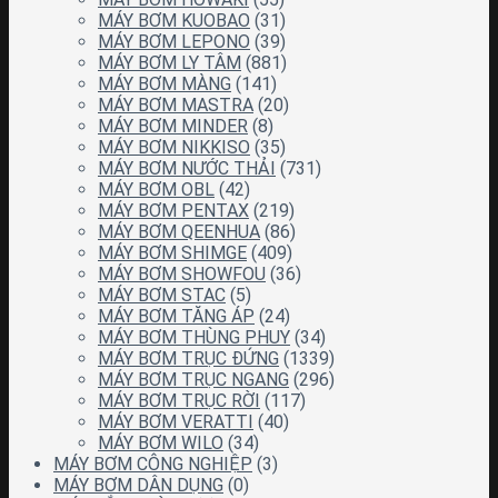
MÁY BƠM KUOBAO
(31)
MÁY BƠM LEPONO
(39)
MÁY BƠM LY TÂM
(881)
MÁY BƠM MÀNG
(141)
MÁY BƠM MASTRA
(20)
MÁY BƠM MINDER
(8)
MÁY BƠM NIKKISO
(35)
MÁY BƠM NƯỚC THẢI
(731)
MÁY BƠM OBL
(42)
MÁY BƠM PENTAX
(219)
MÁY BƠM QEENHUA
(86)
MÁY BƠM SHIMGE
(409)
MÁY BƠM SHOWFOU
(36)
MÁY BƠM STAC
(5)
MÁY BƠM TĂNG ÁP
(24)
MÁY BƠM THÙNG PHUY
(34)
MÁY BƠM TRỤC ĐỨNG
(1339)
MÁY BƠM TRỤC NGANG
(296)
MÁY BƠM TRỤC RỜI
(117)
MÁY BƠM VERATTI
(40)
MÁY BƠM WILO
(34)
MÁY BƠM CÔNG NGHIỆP
(3)
MÁY BƠM DÂN DỤNG
(0)