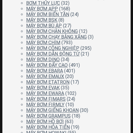
BƠM THỦY LỰC
(32)
MÁY BƠM APP
(168)
MÁY BƠM BIẾN TẦN
(24)
MÁY BƠM BSK
(8)
MÁY BƠM BÙ ÁP
(27)
MÁY BƠM CHÂN KHÔNG
(12)
MÁY BƠM CHẠY BẰNG XĂNG
(3)
MÁY BƠM CHÌM
(793)
MÁY BƠM CÔNG NGHIỆP
(295)
MÁY BƠM DẪN ĐỘNG TỪ
(21)
MÁY BƠM DINO
(34)
MÁY BƠM ĐẨY CAO
(491)
MÁY BƠM EBARA
(401)
MÁY BƠM EMAUX
(20)
MÁY BƠM ETATRON
(17)
MÁY BƠM EVAK
(35)
MÁY BƠM EWARA
(102)
MÁY BƠM FIMARS
(24)
MÁY BƠM FIRMLY
(10)
MÁY BƠM GIẾNG KHOAN
(30)
MÁY BƠM GRAMPUS
(18)
MÁY BƠM HỒ BƠI
(63)
MÁY BƠM HỎA TIỄN
(19)
MÁY BƠM HOWAKI
(55)