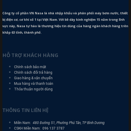
Công ty cổ phần VN Nasa là nhà nhập khẩu và phân phối máy bơm
nước, thiết
bị điện cơ, cơ khí số 1 tại Việt Nam. Với bề dày kinh nghiệm 15 năm trong lĩnh
vực này, Nasa tự hào là thương hiệu tin dùng của hàng ngàn khách hàng trên
khắp 63 tỉnh, thành phố.
HỖ TRỢ KHÁCH HÀNG
Chính sách bảo mật
Chính sách đổi trả hàng
Giao hàng & vận chuyển
Mua hàng và thanh toán
Thỏa thuận người dùng
THÔNG TIN LIÊN HỆ
Miền Nam:
480 Đường 51, Phường Phú Tân, TP Bình Dương
CSKH Miền Nam: 096 137 3787