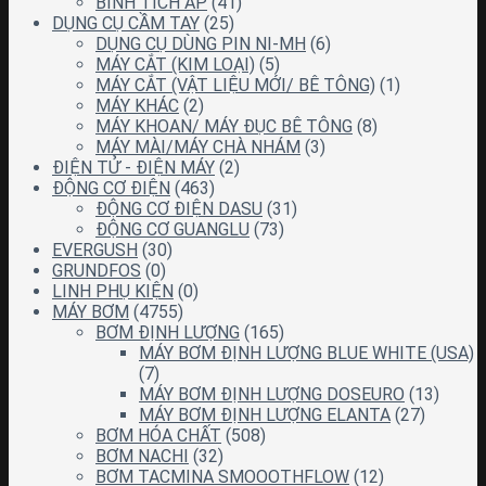
BÌNH TÍCH ÁP
(41)
DỤNG CỤ CẦM TAY
(25)
DỤNG CỤ DÙNG PIN NI-MH
(6)
MÁY CẮT (KIM LOẠI)
(5)
MÁY CẮT (VẬT LIỆU MỚI/ BÊ TÔNG)
(1)
MÁY KHÁC
(2)
MÁY KHOAN/ MÁY ĐỤC BÊ TÔNG
(8)
MÁY MÀI/MÁY CHÀ NHÁM
(3)
ĐIỆN TỬ - ĐIỆN MÁY
(2)
ĐỘNG CƠ ĐIỆN
(463)
ĐỘNG CƠ ĐIỆN DASU
(31)
ĐỘNG CƠ GUANGLU
(73)
EVERGUSH
(30)
GRUNDFOS
(0)
LINH PHỤ KIỆN
(0)
MÁY BƠM
(4755)
BƠM ĐỊNH LƯỢNG
(165)
MÁY BƠM ĐỊNH LƯỢNG BLUE WHITE (USA)
(7)
MÁY BƠM ĐỊNH LƯỢNG DOSEURO
(13)
MÁY BƠM ĐỊNH LƯỢNG ELANTA
(27)
BƠM HÓA CHẤT
(508)
BƠM NACHI
(32)
BƠM TACMINA SMOOOTHFLOW
(12)