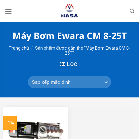
Skip
to
content
Máy Bơm Ewara CM 8-25T
Trang chủ
/
Sản phẩm được gắn thẻ “Máy Bơm Ewara CM 8-
25T”
LỌC
-1%