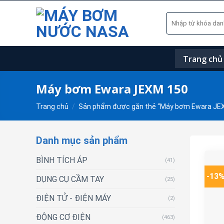
Skip
Tìm
to
kiếm:
content
Trang chủ
Máy bơm Ewara JEXM 150
Trang chủ
/
Sản phẩm được gắn thẻ “Máy bơm Ewara JE
Danh mục sản phẩm
BÌNH TÍCH ÁP
(41)
-13
DỤNG CỤ CẦM TAY
(25)
ĐIỆN TỬ - ĐIỆN MÁY
(2)
ĐỘNG CƠ ĐIỆN
(463)