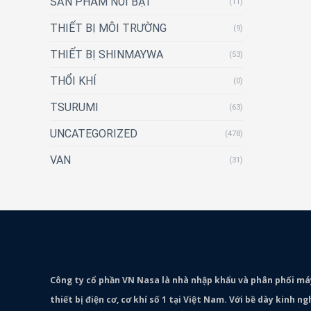
SẢN PHẨM NỔI BẬT
(11)
THIẾT BỊ MÔI TRƯỜNG
(9)
THIẾT BỊ SHINMAYWA
(53)
THỔI KHÍ
(0)
TSURUMI
(63)
UNCATEGORIZED
(478)
VAN
(31)
Công ty cổ phần VN Nasa là nhà nhập khẩu và phân phối m
thiết bị điện cơ, cơ khí số 1 tại Việt Nam. Với bề dày kinh 