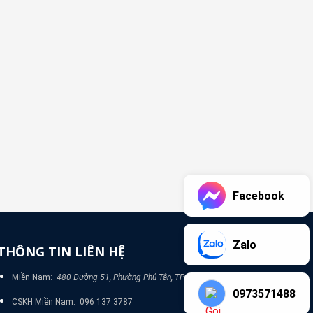
Facebook
Zalo
THÔNG TIN LIÊN HỆ
Miền Nam:
480 Đường 51, Phường Phú Tân, TP Bình Dương
0973571488
CSKH Miền Nam: 096 137 3787