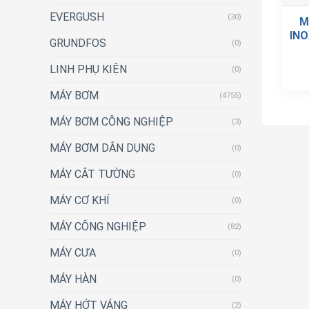
EVERGUSH
(30)
M
INO
GRUNDFOS
(0)
LINH PHỤ KIỆN
(0)
MÁY BƠM
(4755)
MÁY BƠM CÔNG NGHIỆP
(3)
MÁY BƠM DÂN DỤNG
(0)
MÁY CẮT TƯỜNG
(0)
MÁY CƠ KHÍ
(0)
MÁY CÔNG NGHIỆP
(82)
MÁY CƯA
(0)
MÁY HÀN
(0)
MÁY HỚT VÁNG
(2)