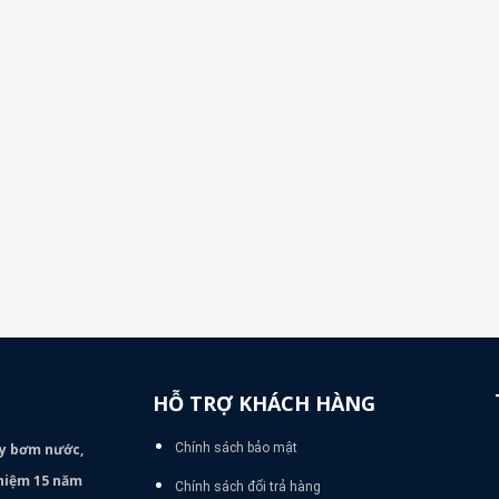
HỖ TRỢ KHÁCH HÀNG
áy bơm
nước,
Chính sách bảo mật
nghiệm 15 năm
Chính sách đổi trả hàng