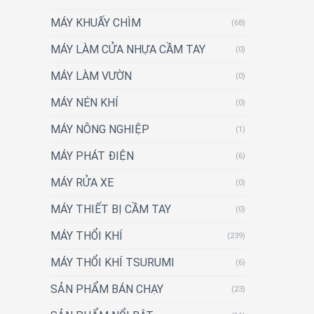
MÁY KHUẤY CHÌM
(68)
MÁY LÀM CỬA NHỰA CẦM TAY
(0)
MÁY LÀM VƯỜN
(0)
MÁY NÉN KHÍ
(0)
MÁY NÔNG NGHIỆP
(1)
MÁY PHÁT ĐIỆN
(6)
MÁY RỬA XE
(0)
MÁY THIẾT BỊ CẦM TAY
(0)
MÁY THỔI KHÍ
(239)
MÁY THỔI KHÍ TSURUMI
(6)
SẢN PHẨM BÁN CHẠY
(23)