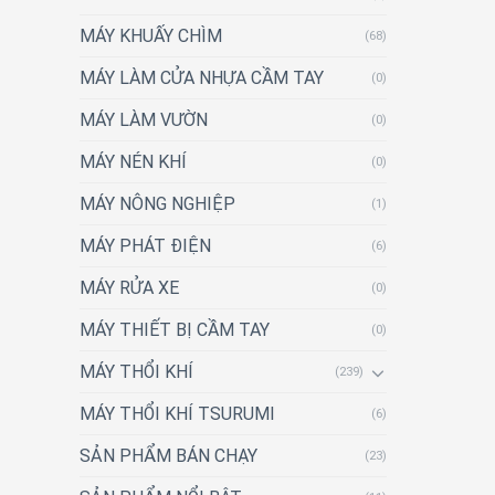
MÁY KHUẤY CHÌM
(68)
MÁY LÀM CỬA NHỰA CẦM TAY
(0)
MÁY LÀM VƯỜN
(0)
MÁY NÉN KHÍ
(0)
MÁY NÔNG NGHIỆP
(1)
MÁY PHÁT ĐIỆN
(6)
MÁY RỬA XE
(0)
MÁY THIẾT BỊ CẦM TAY
(0)
MÁY THỔI KHÍ
(239)
MÁY THỔI KHÍ TSURUMI
(6)
SẢN PHẨM BÁN CHẠY
(23)