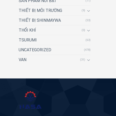
SẢN PHẨM NỔI BẬT
(11)
THIẾT BỊ MÔI TRƯỜNG
(9)
THIẾT BỊ SHINMAYWA
(53)
THỔI KHÍ
(0)
TSURUMI
(63)
UNCATEGORIZED
(478)
VAN
(31)