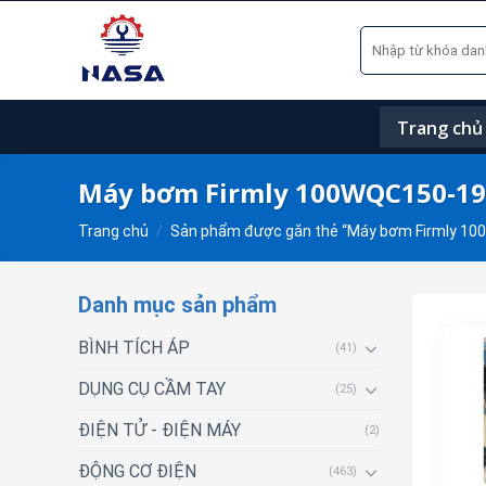
Skip
Tìm
to
kiếm:
content
Trang chủ
Máy bơm Firmly 100WQC150-19
Trang chủ
/
Sản phẩm được gắn thẻ “Máy bơm Firmly 10
Danh mục sản phẩm
BÌNH TÍCH ÁP
(41)
DỤNG CỤ CẦM TAY
(25)
ĐIỆN TỬ - ĐIỆN MÁY
(2)
ĐỘNG CƠ ĐIỆN
(463)