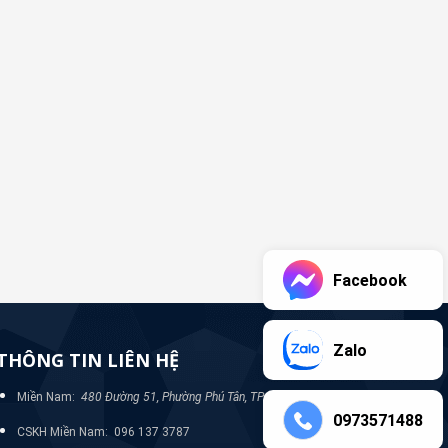
Facebook
Zalo
THÔNG TIN LIÊN HỆ
Miền Nam:
480 Đường 51, Phường Phú Tân, TP Bình Dương
0973571488
CSKH Miền Nam: 096 137 3787