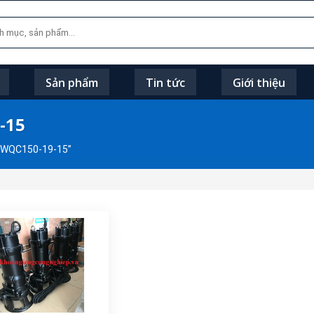
Sản phẩm
Tin tức
Giới thiệu
-15
0WQC150-19-15”