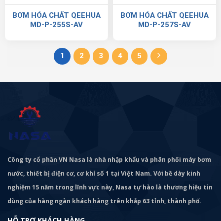
BƠM HÓA CHẤT QEEHUA
BƠM HÓA CHẤT QEEHUA
MD-P-255S-AV
MD-P-257S-AV
1
2
3
4
5
Công ty cổ phần VN Nasa là nhà nhập khẩu và phân phối máy bơm
nước, thiết bị điện cơ, cơ khí số 1 tại Việt Nam. Với bề dày kinh
nghiệm 15 năm trong lĩnh vực này, Nasa tự hào là thương hiệu tin
dùng của hàng ngàn khách hàng trên khắp 63 tỉnh, thành phố.
HỖ TRỢ KHÁCH HÀNG