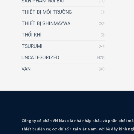
SẢN PHẨM NỔI BẬT
(11)
THIẾT BỊ MÔI TRƯỜNG
(9)
THIẾT BỊ SHINMAYWA
(53)
THỔI KHÍ
(0)
TSURUMI
(63)
UNCATEGORIZED
(478)
VAN
(31)
Công ty cổ phần VN Nasa là nhà nhập khẩu và phân phối m
thiết bị điện cơ, cơ khí số 1 tại Việt Nam. Với bề dày kinh 