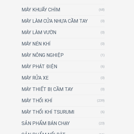
MÁY KHUẤY CHÌM
(68)
MÁY LÀM CỬA NHỰA CẦM TAY
(0)
MÁY LÀM VƯỜN
(0)
MÁY NÉN KHÍ
(0)
MÁY NÔNG NGHIỆP
(1)
MÁY PHÁT ĐIỆN
(6)
MÁY RỬA XE
(0)
MÁY THIẾT BỊ CẦM TAY
(0)
MÁY THỔI KHÍ
(239)
MÁY THỔI KHÍ TSURUMI
(6)
SẢN PHẨM BÁN CHẠY
(23)