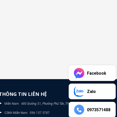
Facebook
Zalo
THÔNG TIN LIÊN HỆ
Miền Nam:
480 Đường 51, Phường Phú Tân, TP Bình Dương
0973571488
CSKH Miền Nam: 096 137 3787