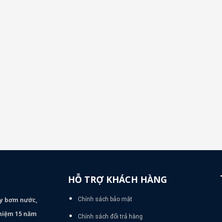
HỖ TRỢ KHÁCH HÀNG
áy bơm
nước,
Chính sách bảo mật
nghiệm 15 năm
Chính sách đổi trả hàng