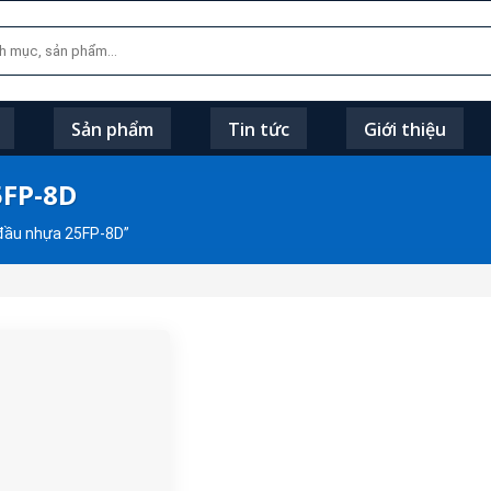
Sản phẩm
Tin tức
Giới thiệu
5FP-8D
đầu nhựa 25FP-8D”