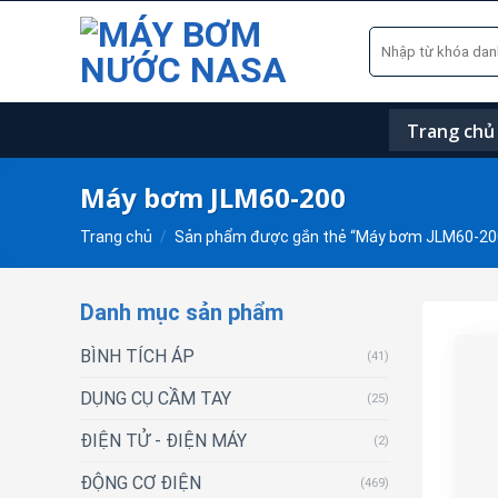
Skip
Tìm
to
kiếm:
content
Trang chủ
Máy bơm JLM60-200
Trang chủ
/
Sản phẩm được gắn thẻ “Máy bơm JLM60-20
Danh mục sản phẩm
BÌNH TÍCH ÁP
(41)
DỤNG CỤ CẦM TAY
(25)
ĐIỆN TỬ - ĐIỆN MÁY
(2)
ĐỘNG CƠ ĐIỆN
(469)