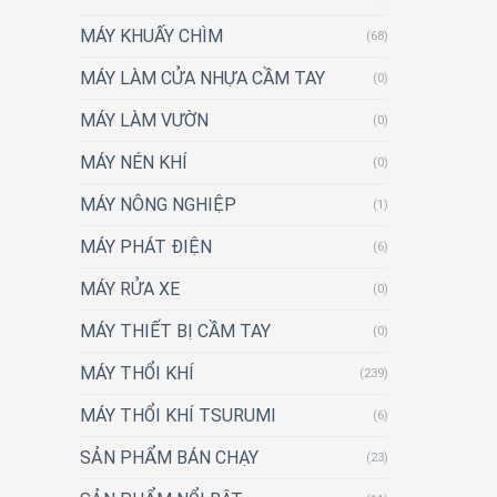
MÁY KHUẤY CHÌM
(68)
MÁY LÀM CỬA NHỰA CẦM TAY
(0)
MÁY LÀM VƯỜN
(0)
MÁY NÉN KHÍ
(0)
MÁY NÔNG NGHIỆP
(1)
MÁY PHÁT ĐIỆN
(6)
MÁY RỬA XE
(0)
MÁY THIẾT BỊ CẦM TAY
(0)
MÁY THỔI KHÍ
(239)
MÁY THỔI KHÍ TSURUMI
(6)
SẢN PHẨM BÁN CHẠY
(23)