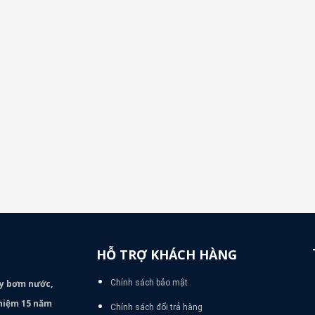
HỖ TRỢ KHÁCH HÀNG
áy bơm
nước,
Chính sách bảo mật
nghiệm 15 năm
Chính sách đổi trả hàng