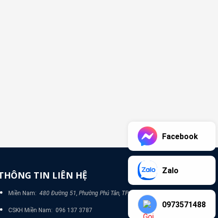
Facebook
Zalo
THÔNG TIN LIÊN HỆ
Miền Nam:
480 Đường 51, Phường Phú Tân, TP Bình Dương
0973571488
CSKH Miền Nam: 096 137 3787