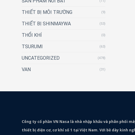
SẢN PHẨM NỔI BẬT
(11)
THIẾT BỊ MÔI TRƯỜNG
(9)
THIẾT BỊ SHINMAYWA
(53)
THỔI KHÍ
(0)
TSURUMI
(63)
UNCATEGORIZED
(478)
VAN
(31)
Công ty cổ phần VN Nasa là nhà nhập khẩu và phân phối m
thiết bị điện cơ, cơ khí số 1 tại Việt Nam. Với bề dày kinh 