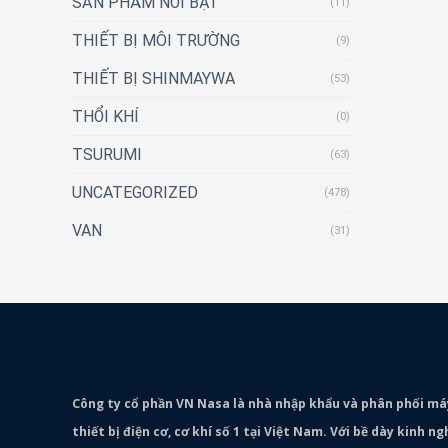
SẢN PHẨM NỔI BẬT
(11)
THIẾT BỊ MÔI TRƯỜNG
(9)
THIẾT BỊ SHINMAYWA
(53)
THỔI KHÍ
(0)
TSURUMI
(63)
UNCATEGORIZED
(478)
VAN
(31)
Công ty cổ phần VN Nasa là nhà nhập khẩu và phân phối m
thiết bị điện cơ, cơ khí số 1 tại Việt Nam. Với bề dày kinh 