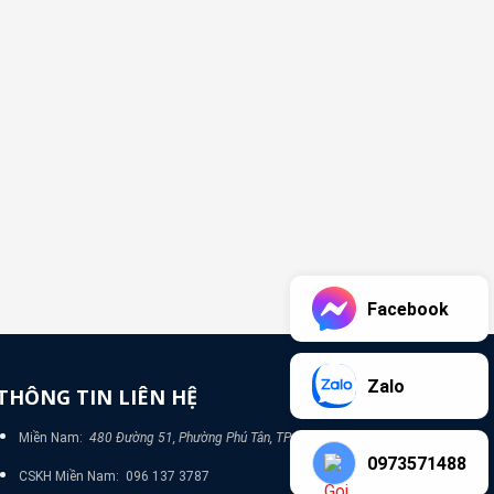
Facebook
Zalo
THÔNG TIN LIÊN HỆ
Miền Nam:
480 Đường 51, Phường Phú Tân, TP Bình Dương
0973571488
CSKH Miền Nam: 096 137 3787