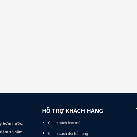
HỖ TRỢ KHÁCH HÀNG
áy bơm
nước,
Chính sách bảo mật
nghiệm 15 năm
Chính sách đổi trả hàng