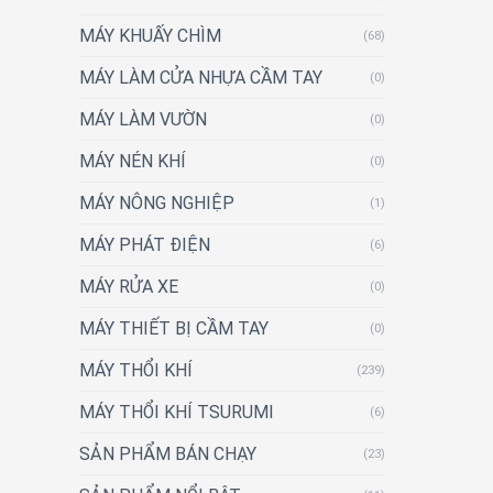
MÁY KHUẤY CHÌM
(68)
MÁY LÀM CỬA NHỰA CẦM TAY
(0)
MÁY LÀM VƯỜN
(0)
MÁY NÉN KHÍ
(0)
MÁY NÔNG NGHIỆP
(1)
MÁY PHÁT ĐIỆN
(6)
MÁY RỬA XE
(0)
MÁY THIẾT BỊ CẦM TAY
(0)
MÁY THỔI KHÍ
(239)
MÁY THỔI KHÍ TSURUMI
(6)
SẢN PHẨM BÁN CHẠY
(23)