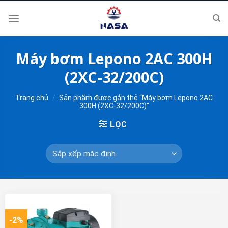
Skip
to
content
Máy bơm Lepono 2AC 300H
(2XC-32/200C)
Trang chủ
/
Sản phẩm được gắn thẻ “Máy bơm Lepono 2AC
300H (2XC-32/200C)”
LỌC
-2%