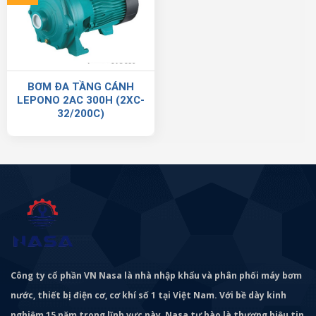
BƠM ĐA TẦNG CÁNH
LEPONO 2AC 300H (2XC-
32/200C)
Công ty cổ phần VN Nasa là nhà nhập khẩu và phân phối máy bơm
nước, thiết bị điện cơ, cơ khí số 1 tại Việt Nam. Với bề dày kinh
nghiệm 15 năm trong lĩnh vực này, Nasa tự hào là thương hiệu tin