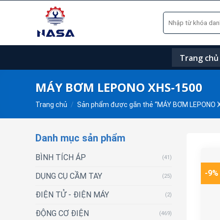
Skip
Tìm
to
kiếm:
content
Trang chủ
MÁY BƠM LEPONO XHS-1500
Trang chủ
/
Sản phẩm được gắn thẻ “MÁY BƠM LEPONO 
Danh mục sản phẩm
BÌNH TÍCH ÁP
(41)
-9%
DỤNG CỤ CẦM TAY
(25)
ĐIỆN TỬ - ĐIỆN MÁY
(2)
ĐỘNG CƠ ĐIỆN
(469)