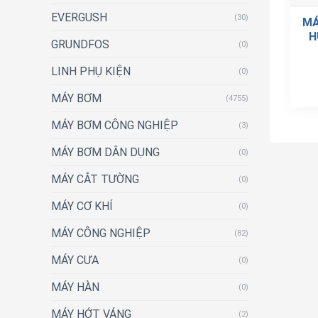
EVERGUSH
(30)
MÁ
H
GRUNDFOS
(0)
LINH PHỤ KIỆN
(0)
MÁY BƠM
(4755)
MÁY BƠM CÔNG NGHIỆP
(3)
MÁY BƠM DÂN DỤNG
(0)
MÁY CẮT TƯỜNG
(0)
MÁY CƠ KHÍ
(0)
MÁY CÔNG NGHIỆP
(82)
MÁY CƯA
(0)
MÁY HÀN
(0)
MÁY HỚT VÁNG
(2)