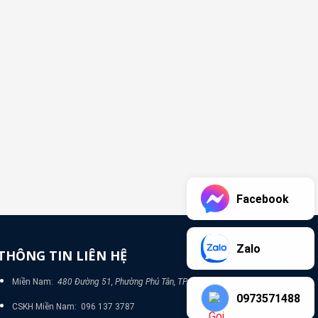
Facebook
Zalo
THÔNG TIN LIÊN HỆ
Miền Nam:
480 Đường 51, Phường Phú Tân, TP Bình Dương
0973571488
CSKH Miền Nam: 096 137 3787