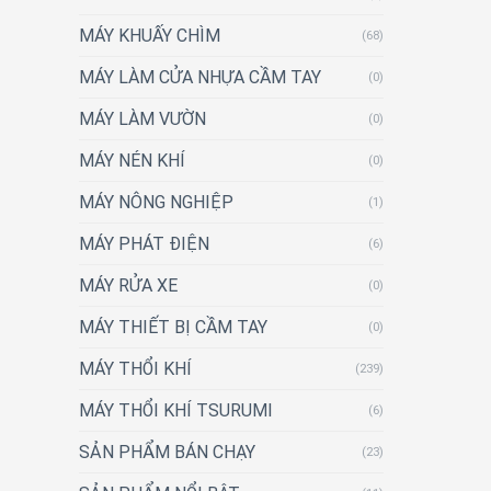
MÁY KHUẤY CHÌM
(68)
MÁY LÀM CỬA NHỰA CẦM TAY
(0)
MÁY LÀM VƯỜN
(0)
MÁY NÉN KHÍ
(0)
MÁY NÔNG NGHIỆP
(1)
MÁY PHÁT ĐIỆN
(6)
MÁY RỬA XE
(0)
MÁY THIẾT BỊ CẦM TAY
(0)
MÁY THỔI KHÍ
(239)
MÁY THỔI KHÍ TSURUMI
(6)
SẢN PHẨM BÁN CHẠY
(23)