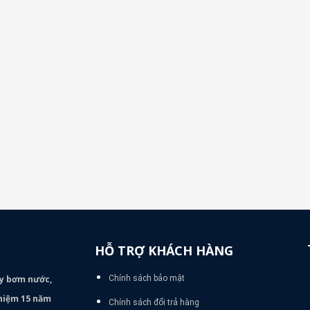
HỖ TRỢ KHÁCH HÀNG
áy bơm
nước,
Chính sách bảo mật
nghiệm 15 năm
Chính sách đổi trả hàng