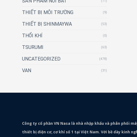
SẢN PHẨM NỔI BẬT
(11)
THIẾT BỊ MÔI TRƯỜNG
(9)
THIẾT BỊ SHINMAYWA
(53)
THỔI KHÍ
(0)
TSURUMI
(63)
UNCATEGORIZED
(478)
VAN
(31)
Công ty cổ phần VN Nasa là nhà nhập khẩu và phân phối m
thiết bị điện cơ, cơ khí số 1 tại Việt Nam. Với bề dày kinh 