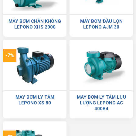
MÁY BƠM CHÂN KHÔNG
MÁY BƠM ĐẦU LỢN
LEPONO XHS 2000
LEPONO AJM 30
-7%
MÁY BƠM LY TÂM
MÁY BƠM LY TÂM LƯU
LEPONO XS 80
LƯỢNG LEPONO AC
400B4