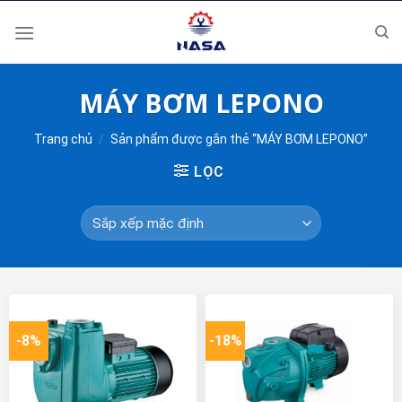
Skip
to
content
MÁY BƠM LEPONO
Trang chủ
/
Sản phẩm được gắn thẻ “MÁY BƠM LEPONO”
LỌC
-8%
-18%