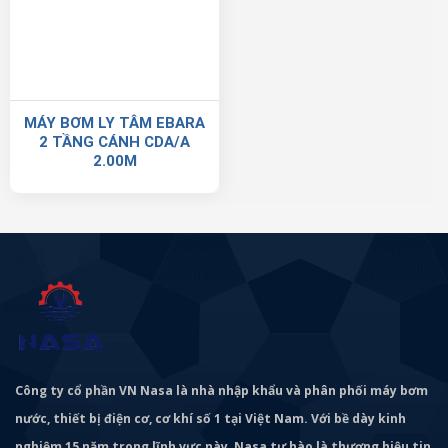
MÁY BƠM LY TÂM EBARA
2 TẦNG CÁNH CDA/A
2.00M
Công ty cổ phần VN Nasa là nhà nhập khẩu và phân phối máy bơm
nước, thiết bị điện cơ, cơ khí số 1 tại Việt Nam. Với bề dày kinh
nghiệm 15 năm trong lĩnh vực này, Nasa tự hào là thương hiệu tin